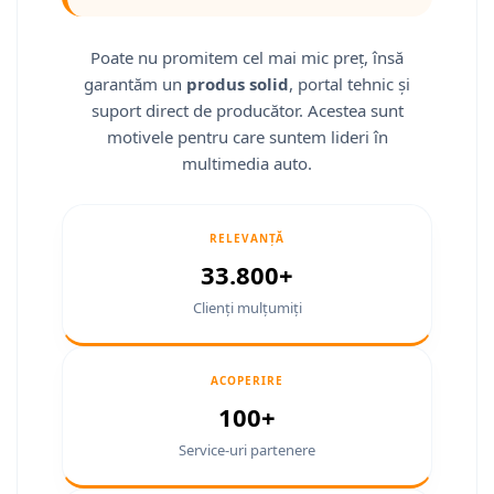
Fiat
Camere Mitsubishi
Rame adaptoare Jeep
Conectică Isuzu
Jeep
Camere Porsche
Rame adaptoare Chrysler
Conectică Mazda
Poate nu promitem cel mai mic preț, însă
garantăm un
produs solid
, portal tehnic și
Volvo
Camere Seat
Rame adaptoare Dodge
Conectică Subaru
suport direct de producător. Acestea sunt
motivele pentru care suntem lideri în
Iveco
Camere Subaru
Rame adaptoare Isuzu
Conectică Iveco
multimedia auto.
Porsche
Camere Suzuki
Rame adaptoare Subaru
Conectică Iveco
RELEVANȚĂ
Ssangyong
Camere Volvo
Rame adaptoare Iveco
Conectică Dacia
33.800+
Daihatsu
Camere MAN
Rame adaptoare Smart
Conectică Volvo
Clienți mulțumiți
Rame adaptoare Land Rover
Conectică Smart
ACOPERIRE
Rame adaptoare Ssangyong
Conectică Chrysler
100+
Service-uri partenere
Rame adaptoare Hummer
Conectică Land Rover