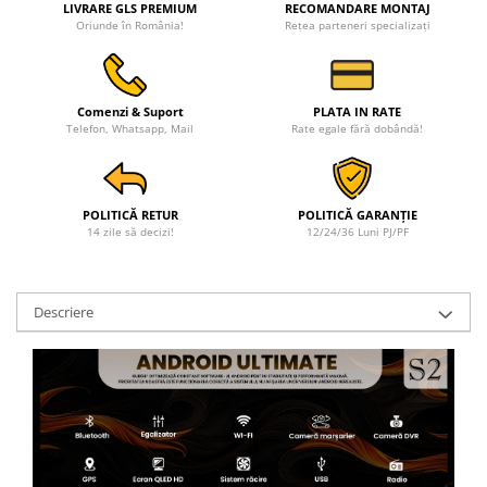
LIVRARE GLS PREMIUM
RECOMANDARE MONTAJ
Oriunde în România!
Rețea parteneri specializați
Comenzi & Suport
PLATA IN RATE
Telefon, Whatsapp, Mail
Rate egale fără dobândă!
POLITICĂ RETUR
POLITICĂ GARANȚIE
14 zile să decizi!
12/24/36 Luni PJ/PF
Descriere