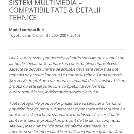
SISTEM MULTIMEDIA –
COMPATIBILITATE & DETALII
TEHNICE
Model compatibil:
Toyota Land Cruiser II / 200 (2007–2015)
Unele autoturisme pot necesita adaptări speciale, de exemplu un
alt tip de chenar de încadrare sau conector alimentare. Aceste
aspecte se discută înainte de achiziție dacă este cazul și se pot
remedia pe parcurs împreună cu suportul tehnic. Firma noastră
își rezervă dreptul de a nu onora o comandă dacă consideră că un
produs nu este cel puțin 95% compatibil și conform cu
autoturismul în caz, indiferent de decizia clientului.
Toate fotografiile produselor prezentate au caracter informativ,
pot diferi față de produsul prezentat și pot arăta accesorii care nu
sunt incluse în pachetul standard al produsului. Aceste situații
sunt rar întâlnite, probabil un procent de 1% din tot conținutul
site-ului, însă numărul de produse oferite este mare, iar
operatorii nu fac mereu față la actualizarea informațiilor fiecărui