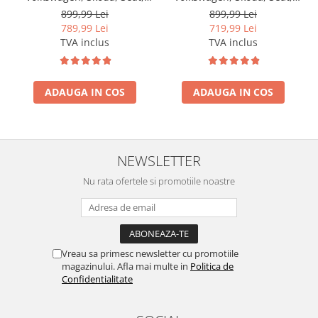
2GB RAM, Android, GPS, Wi-
2GB RAM, Android, GPS, Wi-
899,99 Lei
899,99 Lei
FI, Carplay, Android Auto,
FI, Carplay, Android Auto,
789,99 Lei
719,99 Lei
USB, Bluetooth, Radio,
USB, Bluetooth, Radio,
TVA inclus
TVA inclus
Waze, Touchscreen, 9 inch
Waze, Touchscreen, 7 inch
ADAUGA IN COS
ADAUGA IN COS
NEWSLETTER
Nu rata ofertele si promotiile noastre
Vreau sa primesc newsletter cu promotiile
magazinului. Afla mai multe in
Politica de
Confidentialitate