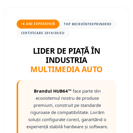
Mitsubishi
Camere Nissan
Rame adaptoare Daihatsu
Conectică Toyota
Land Rover
Camere Alfa Romeo
Rame adaptoare Mazda
Conectică Daihatsu
+6 ANI EXPERIENȚĂ
TOP MICROÎNTREPRINDERE
CERTIFICARE 2014/30/EU
Mazda
Camere Honda
Rame adaptoare Kia
Conectică Alfa Romeo
LIDER DE PIAȚĂ ÎN
Honda
Camere Chevrolet
Rame adaptoare Alfa Romeo
Conectică Nissan
INDUSTRIA
Citroen
Camere Jaguar
Rame adaptoare Nissan
Conectică Fiat
MULTIMEDIA AUTO
Isuzu
Camere Jeep
Rame adaptoare Fiat
Conectică Citroen
Brandul HUB64™
face parte din
Chrysler
Camere Land Rover
Rame adaptoare Hyundai
Conectică Peugeot
ecosistemul nostru de produse
premium, construit pe standarde
Subaru
Camere Lexus
Rame adaptoare Chevrolet
Conectică Jeep
riguroase de compatibilitate. Livrăm
soluții configurate corect, garantând o
Smart
Camere Mazda
Rame adaptoare Mitsubishi
Conectică Dodge
experiență stabilă hardware și software.