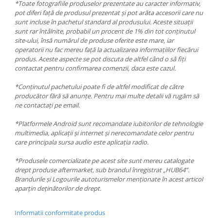
*Toate fotografiile produselor prezentate au caracter informativ,
pot diferi față de produsul prezentat și pot arăta accesorii care nu
sunt incluse în pachetul standard al produsului. Aceste situații
sunt rar întâlnite, probabil un procent de 1% din tot conținutul
site-ului, însă numărul de produse oferite este mare, iar
operatorii nu fac mereu față la actualizarea informațiilor fiecărui
produs. Aceste aspecte se pot discuta de altfel când o să fiți
contactat pentru confirmarea comenzii, daca este cazul.
*Conținutul pachetului poate fi de altfel modificat de către
producător fără să anunțe. Pentru mai multe detalii vă rugăm să
ne contactați pe email.
*Platformele Android sunt recomandate iubitorilor de tehnologie
multimedia, aplicații și internet și nerecomandate celor pentru
care principala sursa audio este aplicația radio.
*Produsele comercializate pe acest site sunt mereu catalogate
drept produse aftermarket, sub brandul înregistrat „HUB64”.
Brandurile și Logourile autoturismelor menționate în acest articol
aparțin deținătorilor de drept.
Informatii conformitate produs