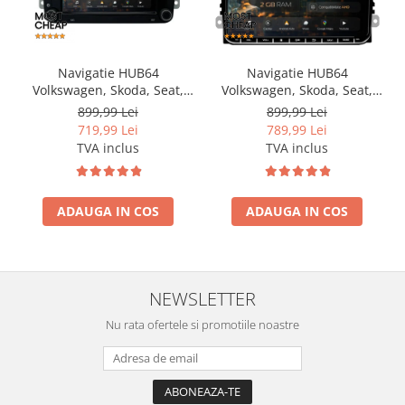
Navigatie HUB64
Navigatie HUB64
Volkswagen, Skoda, Seat,
Volkswagen, Skoda, Seat,
2GB RAM, Android, GPS, Wi-
2GB RAM, Android, GPS, Wi-
899,99 Lei
899,99 Lei
FI, Carplay, Android Auto,
FI, Carplay, Android Auto,
719,99 Lei
789,99 Lei
USB, Bluetooth, Radio,
USB, Bluetooth, Radio,
TVA inclus
TVA inclus
Waze, Touchscreen, 7 inch
Waze, Touchscreen, 9 inch
ADAUGA IN COS
ADAUGA IN COS
NEWSLETTER
Nu rata ofertele si promotiile noastre