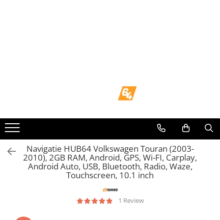
Toate Produsele
Navigații dedicate
Navigatii Dedicate
BMW
Volkswagen
Audi
Navigatie HUB64 Volkswagen Touran (2003-
2010), 2GB RAM, Android, GPS, Wi-FI, Carplay,
Android Auto, USB, Bluetooth, Radio, Waze,
Mercedes Benz
Touchscreen, 10.1 inch
Ford
1 Review
Skoda