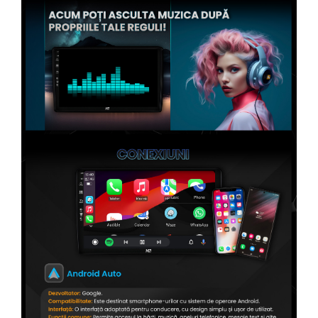
Conectică Opel
Conectică Skoda
Conectică Honda
Conectică BMW
Conectică BMW
Conectică Mercedes Benz
Conectică Chevrolet
Conectică Suzuki
Conectică Renault