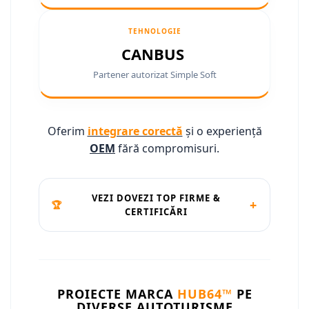
Camere marșarier auto
Camere marșarier auto
TEHNOLOGIE
CANBUS
Camere marșarier universale
Partener autorizat Simple Soft
Camere Skoda
Camere Volkswagen
Oferim
integrare corectă
și o experiență
OEM
fără compromisuri.
Camere Mercedes Benz
Camere Audi
VEZI DOVEZI TOP FIRME &
+
🏆
CERTIFICĂRI
Camere BMW
Camere Ford
Camere Opel
PROIECTE MARCA
HUB64™
PE
DIVERSE AUTOTURISME