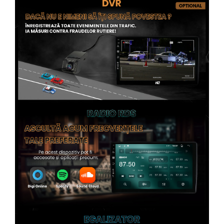
Rame adaptoare Subaru
Rame adaptoare Iveco
Rame adaptoare Smart
Rame adaptoare Land Rover
Rame adaptoare Ssangyong
Rame adaptoare Hummer
Conectica Auto
Conectica Auto
Conectică Audi
Conectică Ford
Conectică Volkswagen