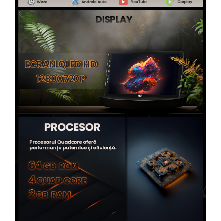
Rame adaptoare Toyota
Rame adaptoare Volvo
Rame adaptoare Honda
Rame Adaptoare Porsche
Rame adaptoare Citroen
Rame adaptoare Peugeot
Rame adaptoare Daihatsu
Rame adaptoare Mazda
Rame adaptoare Kia