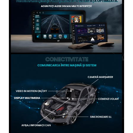
Conectică Volvo
Conectică Smart
Conectică Chrysler
Conectică Land Rover
Conectică Ssangyong
Conectică Hummer