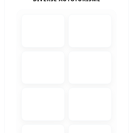
Camere Iveco
Camere Citroen
Camere Peugeot
Camere Fiat
Camere Renault
Camere Dacia
Camere Toyota
Camere Kia
Camere Hyundai
Camere Nissan