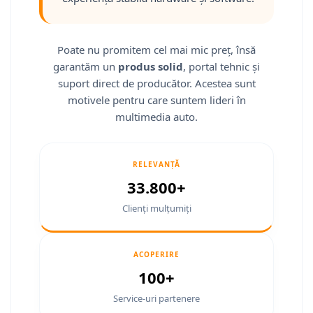
Smart
Fiat
Poate nu promitem cel mai mic preț, însă
garantăm un
produs solid
, portal tehnic și
Jeep
suport direct de producător. Acestea sunt
motivele pentru care suntem lideri în
Volvo
multimedia auto.
Iveco
RELEVANȚĂ
Porsche
33.800+
Ssangyong
Clienți mulțumiți
Daihatsu
ACOPERIRE
Navigații universale
100+
Navigații universale 2DIN
Service-uri partenere