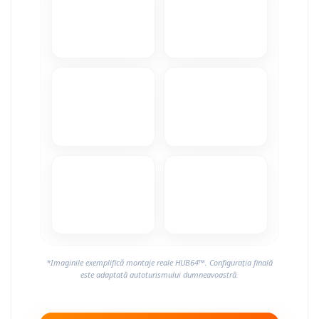
Camere Alfa Romeo
Camere Honda
Camere Chevrolet
Camere Jaguar
Camere Jeep
Camere Land Rover
Camere Lexus
Camere Mazda
*Imaginile exemplifică montaje reale HUB64™. Configurația finală
Camere Mitsubishi
este adaptată autoturismului dumneavoastră.
Camere Porsche