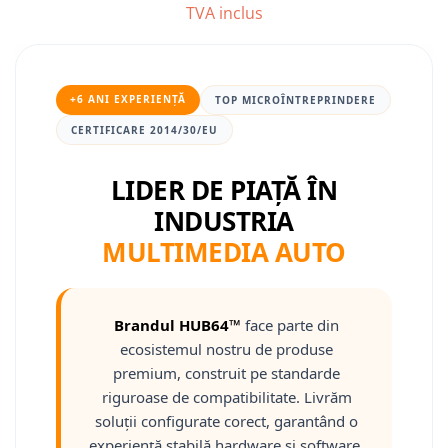
TVA inclus
Nissan
Mitsubishi
+6 ANI EXPERIENȚĂ
TOP MICROÎNTREPRINDERE
CERTIFICARE 2014/30/EU
Land Rover
LIDER DE PIAȚĂ ÎN
Mazda
INDUSTRIA
Honda
MULTIMEDIA AUTO
Citroen
Isuzu
Brandul HUB64™
face parte din
ecosistemul nostru de produse
Chrysler
premium, construit pe standarde
riguroase de compatibilitate. Livrăm
Subaru
soluții configurate corect, garantând o
experiență stabilă hardware și software.