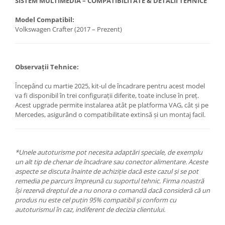
SISTEM MULTIMEDIA – COMPATIBILITATE & DETALII TEHNICE
Model Compatibil:
Volkswagen Crafter (2017 – Prezent)
Observații Tehnice:
Începând cu martie 2025, kit-ul de încadrare pentru acest model
va fi disponibil în trei configurații diferite, toate incluse în preț.
Acest upgrade permite instalarea atât pe platforma VAG, cât și pe
Mercedes, asigurând o compatibilitate extinsă și un montaj facil.
*Unele autoturisme pot necesita adaptări speciale, de exemplu
un alt tip de chenar de încadrare sau conector alimentare. Aceste
aspecte se discuta înainte de achiziție dacă este cazul și se pot
remedia pe parcurs împreună cu suportul tehnic. Firma noastră
își rezervă dreptul de a nu onora o comandă dacă consideră că un
produs nu este cel puțin 95% compatibil și conform cu
autoturismul în caz, indiferent de decizia clientului.