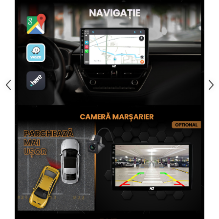
Rame adaptoare Alfa Romeo
Rame adaptoare Nissan
Rame adaptoare Fiat
Rame adaptoare Hyundai
Rame adaptoare Chevrolet
Rame adaptoare Mitsubishi
Rame adaptoare Jeep
Rame adaptoare Chrysler
Rame adaptoare Dodge
Rame adaptoare Isuzu