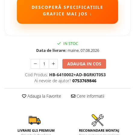
DESCOPERĂ SPECIFICAȚIILE
Camere Seat
GRAFICE MAI JOS ↓
Camere Subaru
Camere Suzuki
IN STOC
Camere Volvo
Data de livrare:
maine, 07.08.2026
ADAUGA IN COS
Camere MAN
Cod Produs:
HB-6410002+AD-BGRKIT053
Camere înregistrare trafic
Ai nevoie de ajutor?
0753769846
Accesorii multimedia
Adauga la Favorite
Cere informatii
Rame adaptoare auto
Rame adaptoare auto
Rame adaptoare Volkswagen
LIVRARE GLS PREMIUM
RECOMANDARE MONTAJ