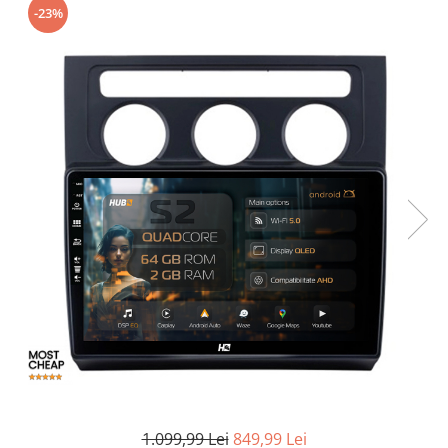
-23%
Opel
Dacia
Peugeot
Hyundai
Toyota
Seat
Kia
Chevrolet
Suzuki
1.099,99 Lei
849,99 Lei
Renault