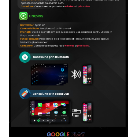
Conectică Kia
Conectică Hyundai
Conectică Mitsubishi
Conectică Seat
Conectică Porsche
Conectică Toyota
Conectică Daihatsu
Conectică Alfa Romeo
Conectică Nissan
Conectică Fiat