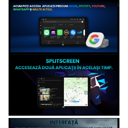
Conectică Citroen
Conectică Peugeot
Conectică Jeep
Conectică Dodge
Conectică Isuzu
Conectică Mazda
Conectică Subaru
Conectică Iveco
Conectică Iveco
Conectică Dacia