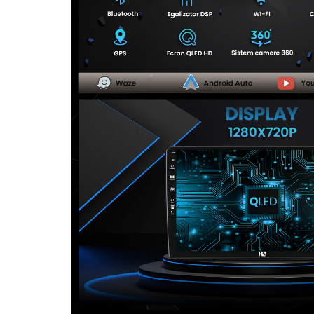
Camere Seat
Camere Subaru
Camere Suzuki
Camere Volvo
Camere MAN
Camere înregistrare trafic
Accesorii multimedia
Rame adaptoare auto
Rame adaptoare auto
Rame adaptoare Volkswagen