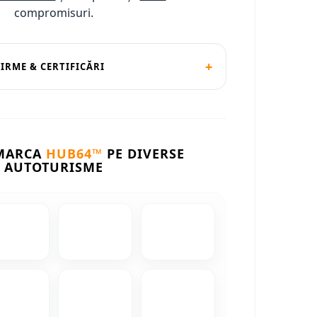
compromisuri.
+
FIRME & CERTIFICĂRI
 MARCA
HUB64™
PE DIVERSE
AUTOTURISME