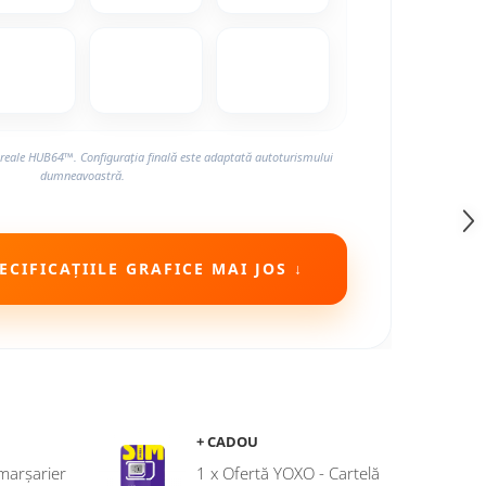
reale HUB64™. Configurația finală este adaptată autoturismului
dumneavoastră.
CIFICAȚIILE GRAFICE MAI JOS ↓
+ CADOU
marșarier
1 x Ofertă YOXO - Cartelă