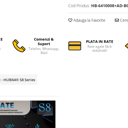
Cod Produs:
HB-6410008+AD-B
Adauga la Favorite
Cere 
RE
Comenzi &
PLATA IN RATE
Suport
Rate egale fără
i
Telefon, Whatsapp,
dobândă!
Mail
t - HUB64® S8 Series