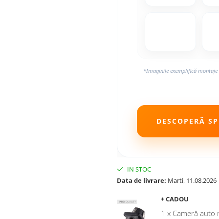
*Imaginile exemplifică montaje 
DESCOPERĂ SPE
IN STOC
Data de livrare:
Marti, 11.08.2026
+ CADOU
1 x Cameră auto 