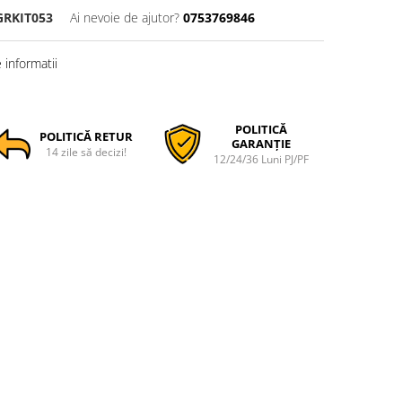
GRKIT053
Ai nevoie de ajutor?
0753769846
informatii
POLITICĂ
POLITICĂ RETUR
GARANȚIE
14 zile să decizi!
12/24/36 Luni PJ/PF