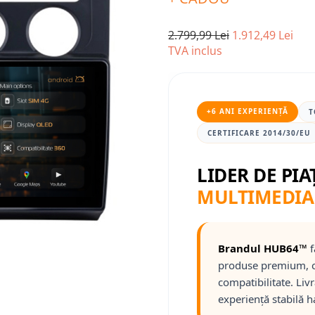
2.799,99 Lei
1.912,49 Lei
TVA inclus
+6 ANI EXPERIENȚĂ
T
CERTIFICARE 2014/30/EU
LIDER DE PIA
MULTIMEDIA
Brandul HUB64™
f
produse premium, c
compatibilitate. Liv
experiență stabilă h