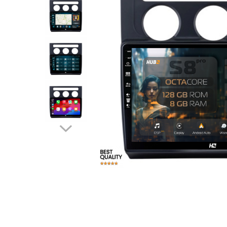
Opel
Dacia
Peugeot
Hyundai
Toyota
Seat
Kia
Chevrolet
Suzuki
Renault