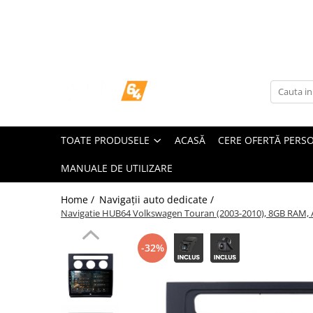
Toate Produsele
Navigații dedicate
Navigatii Dedicate
TOATE PRODUSELE
ACASĂ
CERE OFERTĂ PERS
BMW
MANUALE DE UTILIZARE
Volkswagen
Home /
Navigații auto dedicate /
Audi
Navigatie HUB64 Volkswagen Touran (2003-2010), 8GB RAM, And
Mercedes Benz
-32%
Ford
Skoda