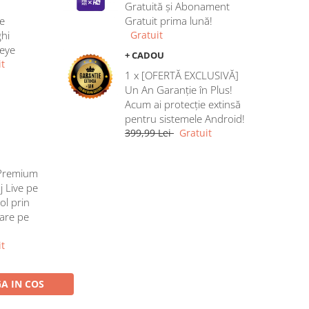
Gratuită și Abonament
e
Gratuit prima lună!
hi
Gratuit
heye
+ CADOU
t
1 x [OFERTĂ EXCLUSIVĂ]
Un An Garanție în Plus!
Acum ai protecție extinsă
pentru sistemele Android!
399,99 Lei
Gratuit
Premium
j Live pe
ol prin
rare pe
t
A IN COS