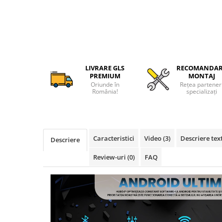
Camere Alfa Romeo
Camere Honda
Camere Chevrolet
LIVRARE GLS
RECOMANDA
PREMIUM
MONTAJ
Camere Jaguar
Oriunde în
Rețea partener
România!
specializați
Camere Jeep
Camere Land Rover
Caracteristici
Video
(3)
Descriere tex
Descriere
Camere Lexus
Review-uri
(0)
FAQ
Camere Mazda
Camere Mitsubishi
Camere Porsche