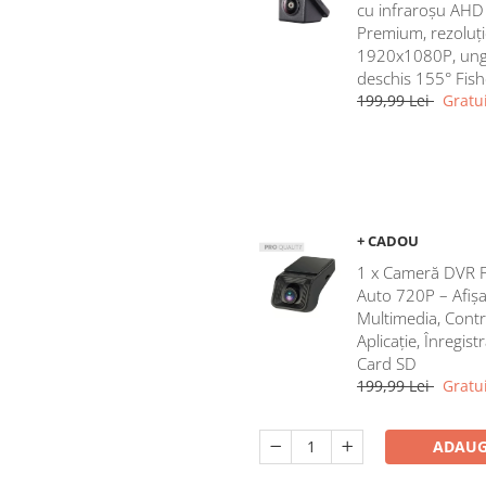
cu infraroșu AHD
Premium, rezoluți
1920x1080P, ung
deschis 155° Fis
199,99 Lei
Gratui
+ CADOU
1 x Cameră DVR 
Auto 720P – Afișa
Multimedia, Contr
Aplicație, Înregist
Card SD
199,99 Lei
Gratui
ADAUG