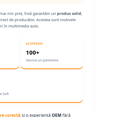
mai mic preț, însă garantăm un
produs solid
,
direct de producător. Acestea sunt motivele
ri în multimedia auto.
ACOPERIRE
100+
Service-uri partenere
e Soft
re corectă
și o experiență
OEM
fără