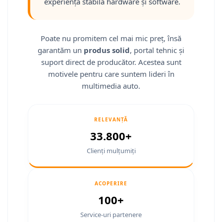
experiență stabilă hardware și software.
Smart
Fiat
Poate nu promitem cel mai mic preț, însă
garantăm un
produs solid
, portal tehnic și
Jeep
suport direct de producător. Acestea sunt
Volvo
motivele pentru care suntem lideri în
multimedia auto.
Iveco
Porsche
RELEVANȚĂ
33.800+
Ssangyong
Clienți mulțumiți
Daihatsu
ACOPERIRE
Navigații universale
100+
Navigații universale 2DIN
Service-uri partenere