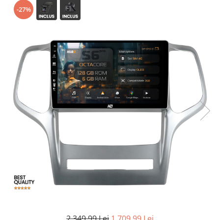
-27%
Opel
Dacia
Peugeot
Hyundai
Toyota
Seat
Kia
Chevrolet
Suzuki
2.349,99 Lei
1.709,99 Lei
Renault