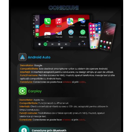
Conectică Citroen
Conectică Peugeot
Conectică Jeep
Conectică Dodge
Conectică Isuzu
Conectică Mazda
Conectică Subaru
Conectică Iveco
Conectică Iveco
Conectică Dacia