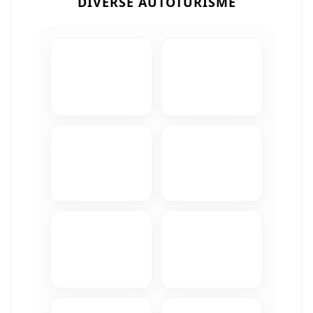
DIVERSE AUTOTURISME
Camere Iveco
Camere Citroen
Camere Peugeot
Camere Fiat
Camere Renault
Camere Dacia
Camere Toyota
Camere Kia
Camere Hyundai
Camere Nissan