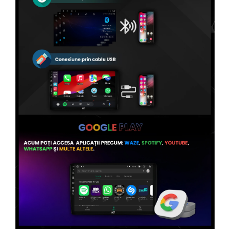
Conectică Volvo
Conectică Smart
Conectică Chrysler
Conectică Land Rover
Conectică Ssangyong
Conectică Hummer