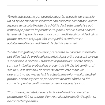
*Unele autoturisme pot necesita adaptări speciale, de exemplu
un alt tip de chenar de încadrare sau conector alimentare. Aceste
aspecte se discuta înainte de achiziție dacă este cazul și se pot
remedia pe parcurs împreună cu suportul tehnic. Firma noastră
își rezervă dreptul de a nu onora o comandă dacă consideră că un
produs nu este cel puțin 95% compatibil și conform cu
autoturismul în caz, indiferent de decizia clientului.
*Toate fotografiile produselor prezentate au caracter informativ,
pot diferi față de produsul prezentat și pot arăta accesorii care nu
sunt incluse în pachetul standard al produsului. Aceste situații
sunt rar întâlnite, probabil un procent de 1% din tot conținutul
site-ului, însă numărul de produse oferite este mare, iar
operatorii nu fac mereu față la actualizarea informațiilor fiecărui
produs. Aceste aspecte se pot discuta de altfel când o să fiți
contactat pentru confirmarea comenzii, daca este cazul.
*Conținutul pachetului poate fi de altfel modificat de către
producător fără să anunțe. Pentru mai multe detalii vă rugăm să
ne contactați pe email.