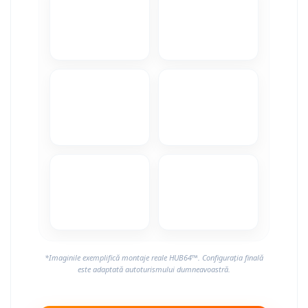
Camere Alfa Romeo
Camere Honda
Camere Chevrolet
Camere Jaguar
Camere Jeep
Camere Land Rover
Camere Lexus
Camere Mazda
*Imaginile exemplifică montaje reale HUB64™. Configurația finală
Camere Mitsubishi
este adaptată autoturismului dumneavoastră.
Camere Porsche