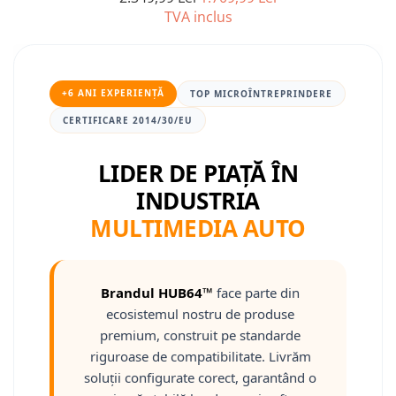
TVA inclus
Nissan
Mitsubishi
+6 ANI EXPERIENȚĂ
TOP MICROÎNTREPRINDERE
Land Rover
CERTIFICARE 2014/30/EU
Mazda
LIDER DE PIAȚĂ ÎN
INDUSTRIA
Honda
MULTIMEDIA AUTO
Citroen
Isuzu
Brandul HUB64™
face parte din
ecosistemul nostru de produse
Chrysler
premium, construit pe standarde
riguroase de compatibilitate. Livrăm
Subaru
soluții configurate corect, garantând o