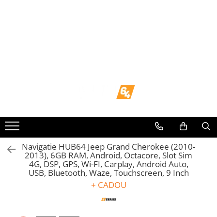
Toate Produsele
Navigații dedicate
Navigatii Dedicate
BMW
Volkswagen
Audi
Navigatie HUB64 Jeep Grand Cherokee (2010-
2013), 6GB RAM, Android, Octacore, Slot Sim
4G, DSP, GPS, Wi-FI, Carplay, Android Auto,
Mercedes Benz
USB, Bluetooth, Waze, Touchscreen, 9 Inch
+ CADOU
Ford
Skoda