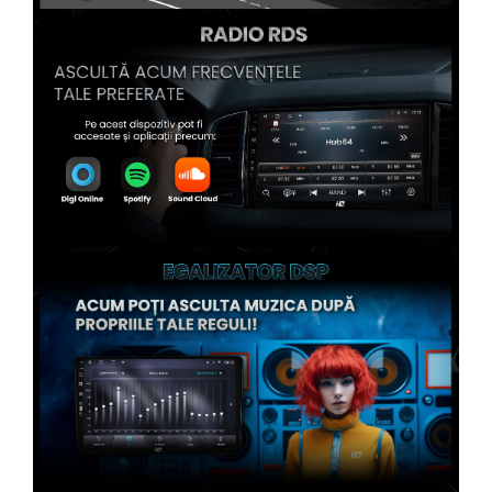
Conectică Kia
Conectică Hyundai
Conectică Mitsubishi
Conectică Seat
Conectică Porsche
Conectică Toyota
Conectică Daihatsu
Conectică Alfa Romeo
Conectică Nissan
Conectică Fiat