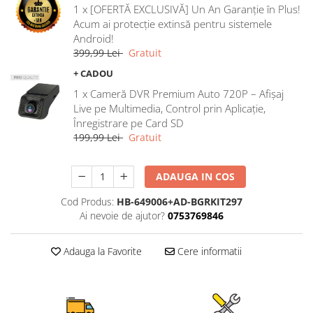
1 x [OFERTĂ EXCLUSIVĂ] Un An Garanție în Plus!
Rame adaptoare Ford
Acum ai protecție extinsă pentru sistemele
Android!
Rame adaptoare M-Benz
399,99 Lei
Gratuit
+ CADOU
Rame adaptoare Opel
1 x Cameră DVR Premium Auto 720P – Afișaj
Live pe Multimedia, Control prin Aplicație,
Rame adaptoare Skoda
Înregistrare pe Card SD
199,99 Lei
Gratuit
Rame adaptoare Suzuki
ADAUGA IN COS
Rame adaptoare Dacia
Cod Produs:
HB-649006+AD-BGRKIT297
Rame adaptoare Audi
Ai nevoie de ajutor?
0753769846
Rame adaptoare BMW
Adauga la Favorite
Cere informatii
Rame adaptoare Seat
Rame adaptoare Renault