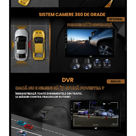
Conectică Opel
Conectică Skoda
Conectică Honda
Conectică BMW
Conectică BMW
Conectică Mercedes Benz
Conectică Chevrolet
Conectică Suzuki
Conectică Renault