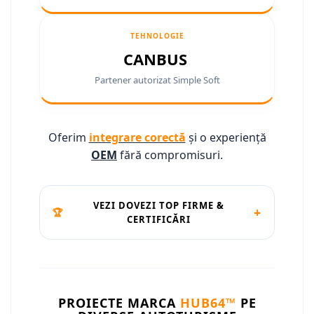
Camere marșarier auto
Camere marșarier auto
TEHNOLOGIE
CANBUS
Camere marșarier universale
Partener autorizat Simple Soft
Camere Skoda
Camere Volkswagen
Oferim
integrare corectă
și o experiență
OEM
fără compromisuri.
Camere Mercedes Benz
Camere Audi
VEZI DOVEZI TOP FIRME &
+
🏆
CERTIFICĂRI
Camere BMW
Camere Ford
Camere Opel
PROIECTE MARCA
HUB64™
PE