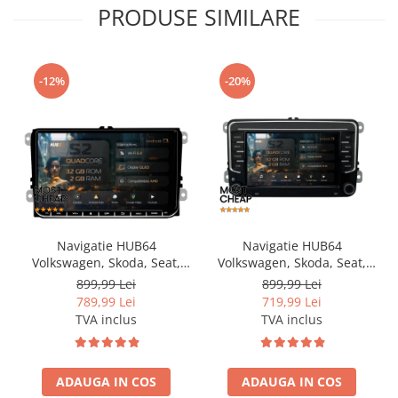
PRODUSE SIMILARE
-12%
-20%
Navigatie HUB64
Navigatie HUB64
Volkswagen, Skoda, Seat,
Volkswagen, Skoda, Seat,
2GB RAM, Android, GPS, Wi-
2GB RAM, Android, GPS, Wi-
899,99 Lei
899,99 Lei
FI, Carplay, Android Auto,
FI, Carplay, Android Auto,
789,99 Lei
719,99 Lei
USB, Bluetooth, Radio,
USB, Bluetooth, Radio,
TVA inclus
TVA inclus
Waze, Touchscreen, 9 inch
Waze, Touchscreen, 7 inch
ADAUGA IN COS
ADAUGA IN COS