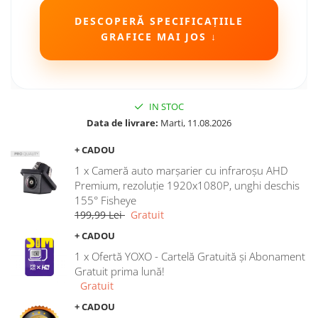
Camere Seat
DESCOPERĂ SPECIFICAȚIILE
GRAFICE MAI JOS ↓
Camere Subaru
Camere Suzuki
IN STOC
Camere Volvo
Data de livrare:
Marti, 11.08.2026
+ CADOU
Camere MAN
1 x Cameră auto marșarier cu infraroșu AHD
Camere înregistrare trafic
Premium, rezoluție 1920x1080P, unghi deschis
155° Fisheye
199,99 Lei
Gratuit
Accesorii multimedia
+ CADOU
Rame adaptoare auto
1 x Ofertă YOXO - Cartelă Gratuită și Abonament
Rame adaptoare auto
Gratuit prima lună!
Gratuit
Rame adaptoare Volkswagen
+ CADOU