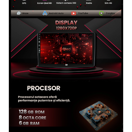
Rame adaptoare Alfa Romeo
Rame adaptoare Nissan
Rame adaptoare Fiat
Rame adaptoare Hyundai
Rame adaptoare Chevrolet
Rame adaptoare Mitsubishi
Rame adaptoare Jeep
Rame adaptoare Chrysler
Rame adaptoare Dodge
Rame adaptoare Isuzu