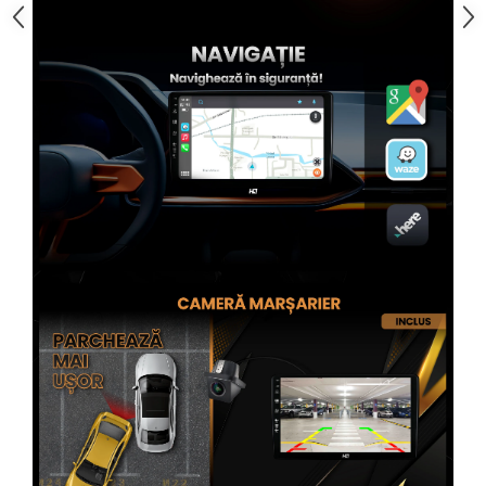
Rame adaptoare Subaru
Rame adaptoare Iveco
Rame adaptoare Smart
Rame adaptoare Land Rover
Rame adaptoare Ssangyong
Rame adaptoare Hummer
Conectica Auto
Conectica Auto
Conectică Audi
Conectică Ford
Conectică Volkswagen