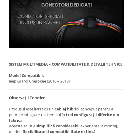
SISTEM MULTIMEDIA – COMPATIBILITATE & DETALII TEHNICE
Model Compatibil:
Jeep Grand Cherokee (2010 – 2013)
Observații Tehnice:
Produsul este livrat cu un
cablaj hibrid
, conceput pentru a
permite integrarea sistemului în
trei configurații diferite din
fabrică
.
Această soluție
simplifică considerabil
experiența la montaj,
oferind
flexibilitate
și
compatibilitate extinsă
.