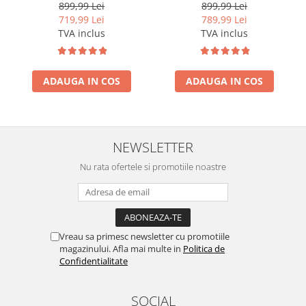
2GB RAM, Android, GPS, Wi-
2GB RAM, Android, GPS, Wi-
899,99 Lei
899,99 Lei
FI, Carplay, Android Auto,
FI, Carplay, Android Auto,
719,99 Lei
789,99 Lei
USB, Bluetooth, Radio,
USB, Bluetooth, Radio,
TVA inclus
TVA inclus
Waze, Touchscreen, 7 inch
Waze, Touchscreen, 9 inch
ADAUGA IN COS
ADAUGA IN COS
NEWSLETTER
Nu rata ofertele si promotiile noastre
Vreau sa primesc newsletter cu promotiile
magazinului. Afla mai multe in
Politica de
Confidentialitate
SOCIAL