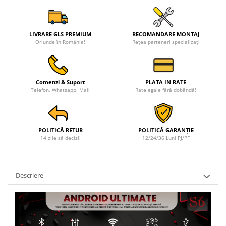
LIVRARE GLS PREMIUM
RECOMANDARE MONTAJ
Oriunde în România!
Rețea parteneri specializați
Comenzi & Suport
PLATA IN RATE
Telefon, Whatsapp, Mail
Rate egale fără dobândă!
POLITICĂ RETUR
POLITICĂ GARANȚIE
14 zile să decizi!
12/24/36 Luni PJ/PF
Descriere