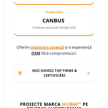
Conectică Ssangyong
TEHNOLOGIE
Conectică Hummer
CANBUS
Partener autorizat Simple Soft
Oferim
integrare corectă
și o experiență
OEM
fără compromisuri.
VEZI DOVEZI TOP FIRME &
+
🏆
CERTIFICĂRI
PROIECTE MARCA
HUB64™
PE