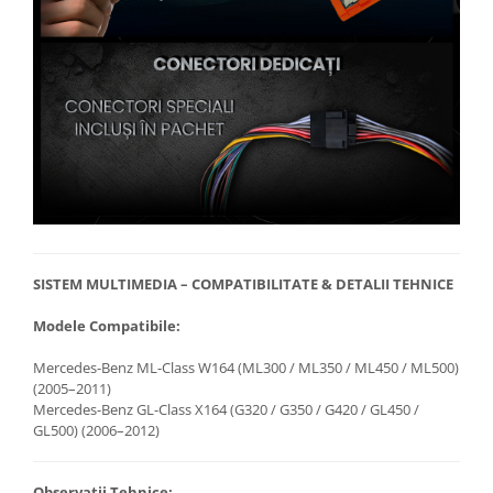
SISTEM MULTIMEDIA – COMPATIBILITATE & DETALII TEHNICE
Modele Compatibile:
Mercedes-Benz ML-Class W164 (ML300 / ML350 / ML450 / ML500)
(2005–2011)
Mercedes-Benz GL-Class X164 (G320 / G350 / G420 / GL450 /
GL500) (2006–2012)
Observații Tehnice: