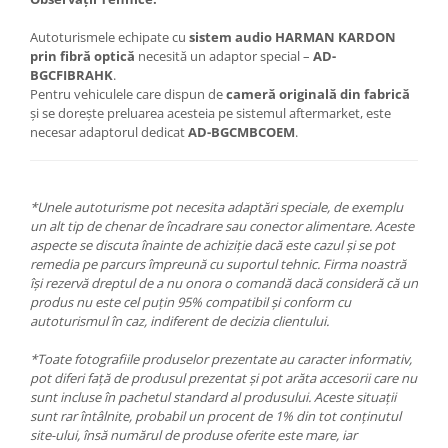
Autoturismele echipate cu
sistem audio HARMAN KARDON
prin fibră optică
necesită un adaptor special –
AD-
BGCFIBRAHK
.
Pentru vehiculele care dispun de
cameră originală din fabrică
și se dorește preluarea acesteia pe sistemul aftermarket, este
necesar adaptorul dedicat
AD-BGCMBCOEM
.
*Unele autoturisme pot necesita adaptări speciale, de exemplu
un alt tip de chenar de încadrare sau conector alimentare. Aceste
aspecte se discuta înainte de achiziție dacă este cazul și se pot
remedia pe parcurs împreună cu suportul tehnic. Firma noastră
își rezervă dreptul de a nu onora o comandă dacă consideră că un
produs nu este cel puțin 95% compatibil și conform cu
autoturismul în caz, indiferent de decizia clientului.
*Toate fotografiile produselor prezentate au caracter informativ,
pot diferi față de produsul prezentat și pot arăta accesorii care nu
sunt incluse în pachetul standard al produsului. Aceste situații
sunt rar întâlnite, probabil un procent de 1% din tot conținutul
site-ului, însă numărul de produse oferite este mare, iar