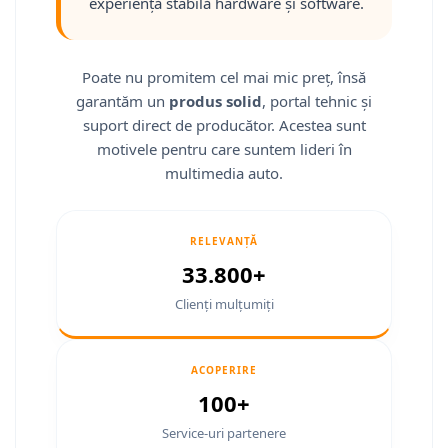
Fiat
Camere Mitsubishi
Rame adaptoare Jeep
Conectică Isuzu
experiență stabilă hardware și software.
Jeep
Camere Porsche
Rame adaptoare Chrysler
Conectică Mazda
Poate nu promitem cel mai mic preț, însă
Volvo
Camere Seat
Rame adaptoare Dodge
Conectică Subaru
garantăm un
produs solid
, portal tehnic și
suport direct de producător. Acestea sunt
Iveco
Camere Subaru
Rame adaptoare Isuzu
Conectică Iveco
motivele pentru care suntem lideri în
multimedia auto.
Porsche
Camere Suzuki
Rame adaptoare Subaru
Conectică Iveco
Ssangyong
Camere Volvo
Rame adaptoare Iveco
Conectică Dacia
RELEVANȚĂ
33.800+
Daihatsu
Camere MAN
Rame adaptoare Smart
Conectică Volvo
Clienți mulțumiți
Rame adaptoare Land Rover
Conectică Smart
Rame adaptoare Ssangyong
Conectică Chrysler
ACOPERIRE
100+
Rame adaptoare Hummer
Conectică Land Rover
Service-uri partenere