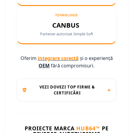
Conectică Ssangyong
TEHNOLOGIE
Conectică Hummer
CANBUS
Partener autorizat Simple Soft
Oferim
integrare corectă
și o experiență
OEM
fără compromisuri.
VEZI DOVEZI TOP FIRME &
+
🏆
CERTIFICĂRI
PROIECTE MARCA
HUB64™
PE