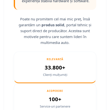
Fiat
Camere Mitsubishi
Rame adaptoare Jeep
Conectică Isuzu
experiență stabilă hardware și software.
Jeep
Camere Porsche
Rame adaptoare Chrysler
Conectică Mazda
Poate nu promitem cel mai mic preț, însă
Volvo
Camere Seat
Rame adaptoare Dodge
Conectică Subaru
garantăm un
produs solid
, portal tehnic și
suport direct de producător. Acestea sunt
Iveco
Camere Subaru
Rame adaptoare Isuzu
Conectică Iveco
motivele pentru care suntem lideri în
multimedia auto.
Porsche
Camere Suzuki
Rame adaptoare Subaru
Conectică Iveco
Ssangyong
Camere Volvo
Rame adaptoare Iveco
Conectică Dacia
RELEVANȚĂ
33.800+
Daihatsu
Camere MAN
Rame adaptoare Smart
Conectică Volvo
Clienți mulțumiți
Rame adaptoare Land Rover
Conectică Smart
Rame adaptoare Ssangyong
Conectică Chrysler
ACOPERIRE
100+
Rame adaptoare Hummer
Conectică Land Rover
Service-uri partenere