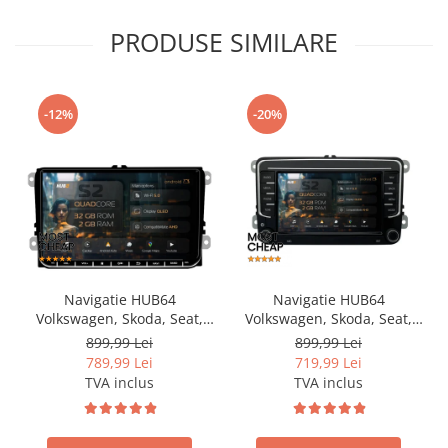
PRODUSE SIMILARE
-12%
-20%
Navigatie HUB64
Navigatie HUB64
Volkswagen, Skoda, Seat,
Volkswagen, Skoda, Seat,
2GB RAM, Android, GPS, Wi-
2GB RAM, Android, GPS, Wi-
899,99 Lei
899,99 Lei
FI, Carplay, Android Auto,
FI, Carplay, Android Auto,
789,99 Lei
719,99 Lei
USB, Bluetooth, Radio,
USB, Bluetooth, Radio,
TVA inclus
TVA inclus
Waze, Touchscreen, 9 inch
Waze, Touchscreen, 7 inch