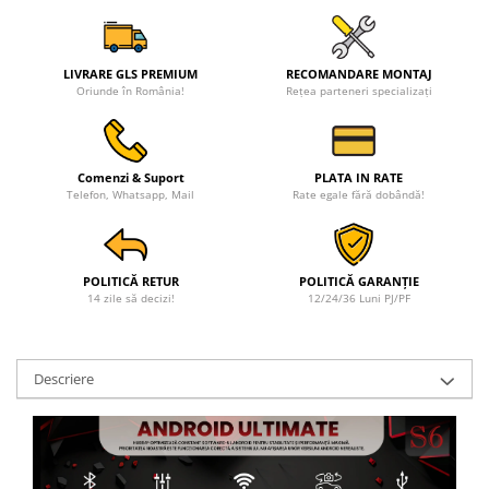
LIVRARE GLS PREMIUM
RECOMANDARE MONTAJ
Oriunde în România!
Rețea parteneri specializați
Comenzi & Suport
PLATA IN RATE
Telefon, Whatsapp, Mail
Rate egale fără dobândă!
POLITICĂ RETUR
POLITICĂ GARANȚIE
14 zile să decizi!
12/24/36 Luni PJ/PF
Descriere