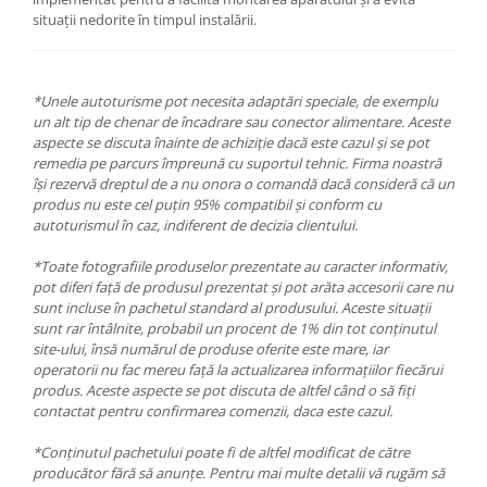
situații nedorite în timpul instalării.
*Unele autoturisme pot necesita adaptări speciale, de exemplu
un alt tip de chenar de încadrare sau conector alimentare. Aceste
aspecte se discuta înainte de achiziție dacă este cazul și se pot
remedia pe parcurs împreună cu suportul tehnic. Firma noastră
își rezervă dreptul de a nu onora o comandă dacă consideră că un
produs nu este cel puțin 95% compatibil și conform cu
autoturismul în caz, indiferent de decizia clientului.
*Toate fotografiile produselor prezentate au caracter informativ,
pot diferi față de produsul prezentat și pot arăta accesorii care nu
sunt incluse în pachetul standard al produsului. Aceste situații
sunt rar întâlnite, probabil un procent de 1% din tot conținutul
site-ului, însă numărul de produse oferite este mare, iar
operatorii nu fac mereu față la actualizarea informațiilor fiecărui
produs. Aceste aspecte se pot discuta de altfel când o să fiți
contactat pentru confirmarea comenzii, daca este cazul.
*Conținutul pachetului poate fi de altfel modificat de către
producător fără să anunțe. Pentru mai multe detalii vă rugăm să