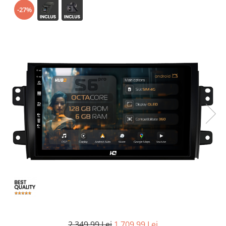
-27%
Opel
Dacia
Peugeot
Hyundai
Toyota
Seat
Kia
Chevrolet
Suzuki
2.349,99 Lei
1.709,99 Lei
Renault