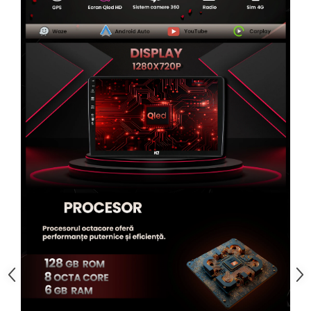
Rame adaptoare Alfa Romeo
Rame adaptoare Nissan
Rame adaptoare Fiat
Rame adaptoare Hyundai
Rame adaptoare Chevrolet
Rame adaptoare Mitsubishi
Rame adaptoare Jeep
Rame adaptoare Chrysler
Rame adaptoare Dodge
Rame adaptoare Isuzu