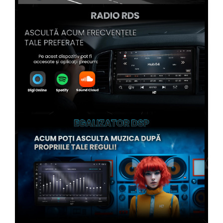
Conectică Kia
Conectică Hyundai
Conectică Mitsubishi
Conectică Seat
Conectică Porsche
Conectică Toyota
Conectică Daihatsu
Conectică Alfa Romeo
Conectică Nissan
Conectică Fiat