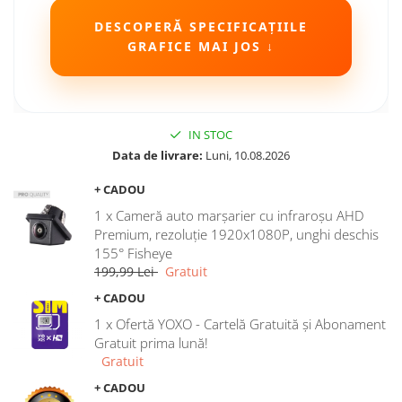
Camere Seat
DESCOPERĂ SPECIFICAȚIILE
GRAFICE MAI JOS ↓
Camere Subaru
Camere Suzuki
IN STOC
Camere Volvo
Data de livrare:
Luni, 10.08.2026
+ CADOU
Camere MAN
1 x Cameră auto marșarier cu infraroșu AHD
Camere înregistrare trafic
Premium, rezoluție 1920x1080P, unghi deschis
155° Fisheye
199,99 Lei
Gratuit
Accesorii multimedia
+ CADOU
Rame adaptoare auto
1 x Ofertă YOXO - Cartelă Gratuită și Abonament
Rame adaptoare auto
Gratuit prima lună!
Gratuit
Rame adaptoare Volkswagen
+ CADOU