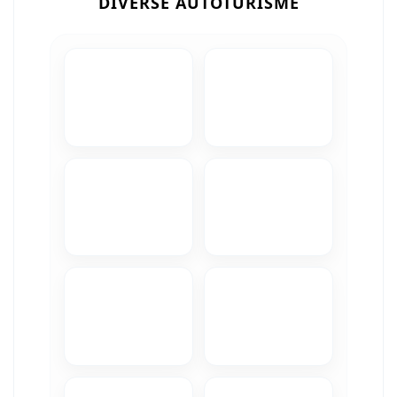
DIVERSE AUTOTURISME
Camere Iveco
Camere Citroen
Camere Peugeot
Camere Fiat
Camere Renault
Camere Dacia
Camere Toyota
Camere Kia
Camere Hyundai
Camere Nissan