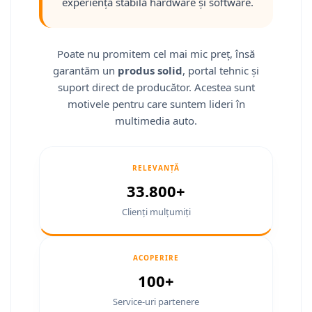
experiență stabilă hardware și software.
Smart
Fiat
Poate nu promitem cel mai mic preț, însă
garantăm un
produs solid
, portal tehnic și
Jeep
suport direct de producător. Acestea sunt
Volvo
motivele pentru care suntem lideri în
multimedia auto.
Iveco
Porsche
RELEVANȚĂ
33.800+
Ssangyong
Clienți mulțumiți
Daihatsu
ACOPERIRE
Navigații universale
100+
Navigații universale 2DIN
Service-uri partenere