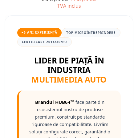
TVA inclus
Nissan
Mitsubishi
+6 ANI EXPERIENȚĂ
TOP MICROÎNTREPRINDERE
Land Rover
CERTIFICARE 2014/30/EU
Mazda
LIDER DE PIAȚĂ ÎN
INDUSTRIA
Honda
MULTIMEDIA AUTO
Citroen
Isuzu
Brandul HUB64™
face parte din
ecosistemul nostru de produse
Chrysler
premium, construit pe standarde
riguroase de compatibilitate. Livrăm
Subaru
soluții configurate corect, garantând o