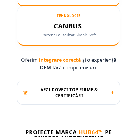
Camere marșarier auto
Camere marșarier auto
TEHNOLOGIE
CANBUS
Camere marșarier universale
Partener autorizat Simple Soft
Camere Skoda
Camere Volkswagen
Oferim
integrare corectă
și o experiență
OEM
fără compromisuri.
Camere Mercedes Benz
Camere Audi
VEZI DOVEZI TOP FIRME &
+
🏆
CERTIFICĂRI
Camere BMW
Camere Ford
Camere Opel
PROIECTE MARCA
HUB64™
PE