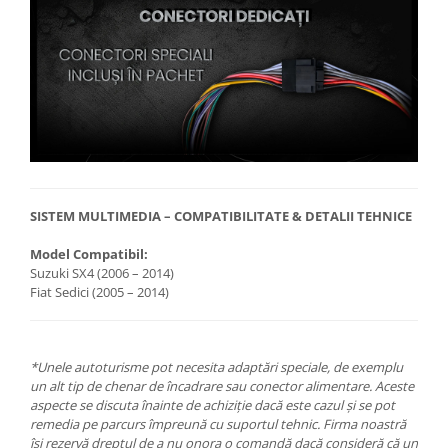
SISTEM MULTIMEDIA – COMPATIBILITATE & DETALII TEHNICE
Model Compatibil:
Suzuki SX4 (2006 – 2014)
Fiat Sedici (2005 – 2014)
*Unele autoturisme pot necesita adaptări speciale, de exemplu
un alt tip de chenar de încadrare sau conector alimentare. Aceste
aspecte se discuta înainte de achiziție dacă este cazul și se pot
remedia pe parcurs împreună cu suportul tehnic. Firma noastră
își rezervă dreptul de a nu onora o comandă dacă consideră că un