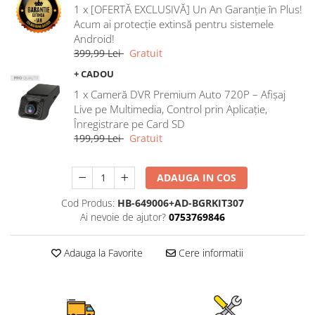
1 x [OFERTĂ EXCLUSIVĂ] Un An Garanție în Plus!
Rame adaptoare Ford
Acum ai protecție extinsă pentru sistemele
Android!
Rame adaptoare M-Benz
399,99 Lei
Gratuit
+ CADOU
Rame adaptoare Opel
1 x Cameră DVR Premium Auto 720P – Afișaj
Live pe Multimedia, Control prin Aplicație,
Rame adaptoare Skoda
Înregistrare pe Card SD
199,99 Lei
Gratuit
Rame adaptoare Suzuki
ADAUGA IN COS
Rame adaptoare Dacia
Cod Produs:
HB-649006+AD-BGRKIT307
Rame adaptoare Audi
Ai nevoie de ajutor?
0753769846
Rame adaptoare BMW
Adauga la Favorite
Cere informatii
Rame adaptoare Seat
Rame adaptoare Renault