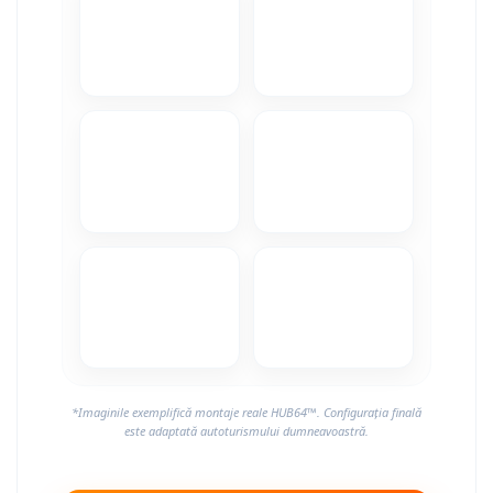
Camere Alfa Romeo
Camere Honda
Camere Chevrolet
Camere Jaguar
Camere Jeep
Camere Land Rover
Camere Lexus
Camere Mazda
*Imaginile exemplifică montaje reale HUB64™. Configurația finală
Camere Mitsubishi
este adaptată autoturismului dumneavoastră.
Camere Porsche