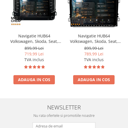
Navigatie HUB64
Navigatie HUB64
Volkswagen, Skoda, Seat,
Volkswagen, Skoda, Seat,
2GB RAM, Android, GPS, Wi-
2GB RAM, Android, GPS, Wi-
899,99 Lei
899,99 Lei
FI, Carplay, Android Auto,
FI, Carplay, Android Auto,
719,99 Lei
789,99 Lei
USB, Bluetooth, Radio,
USB, Bluetooth, Radio,
TVA inclus
TVA inclus
Waze, Touchscreen, 7 inch
Waze, Touchscreen, 9 inch
ADAUGA IN COS
ADAUGA IN COS
NEWSLETTER
Nu rata ofertele si promotiile noastre