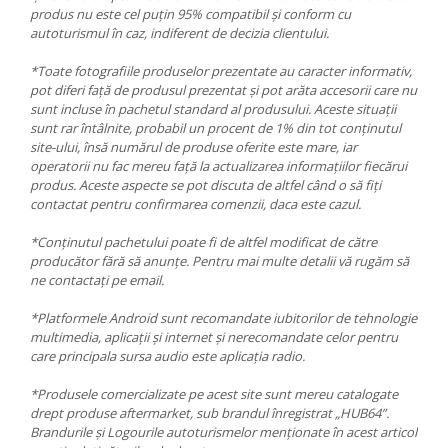
produs nu este cel puțin 95% compatibil și conform cu
autoturismul în caz, indiferent de decizia clientului.
*Toate fotografiile produselor prezentate au caracter informativ,
pot diferi față de produsul prezentat și pot arăta accesorii care nu
sunt incluse în pachetul standard al produsului. Aceste situații
sunt rar întâlnite, probabil un procent de 1% din tot conținutul
site-ului, însă numărul de produse oferite este mare, iar
operatorii nu fac mereu față la actualizarea informațiilor fiecărui
produs. Aceste aspecte se pot discuta de altfel când o să fiți
contactat pentru confirmarea comenzii, daca este cazul.
*Conținutul pachetului poate fi de altfel modificat de către
producător fără să anunțe. Pentru mai multe detalii vă rugăm să
ne contactați pe email.
*Platformele Android sunt recomandate iubitorilor de tehnologie
multimedia, aplicații și internet și nerecomandate celor pentru
care principala sursa audio este aplicația radio.
*Produsele comercializate pe acest site sunt mereu catalogate
drept produse aftermarket, sub brandul înregistrat „HUB64”.
Brandurile și Logourile autoturismelor menționate în acest articol