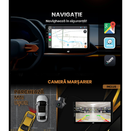
Rame adaptoare Subaru
Rame adaptoare Iveco
Rame adaptoare Smart
Rame adaptoare Land Rover
Rame adaptoare Ssangyong
Rame adaptoare Hummer
Conectica Auto
Conectica Auto
Conectică Audi
Conectică Ford
Conectică Volkswagen