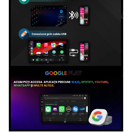
Conectică Volvo
Conectică Smart
Conectică Chrysler
Conectică Land Rover
Conectică Ssangyong
Conectică Hummer