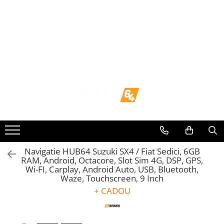
Toate Produsele
Navigații dedicate
Navigatii Dedicate
BMW
Volkswagen
Audi
Navigatie HUB64 Suzuki SX4 / Fiat Sedici, 6GB
RAM, Android, Octacore, Slot Sim 4G, DSP, GPS,
Wi-FI, Carplay, Android Auto, USB, Bluetooth,
Mercedes Benz
Waze, Touchscreen, 9 Inch
+ CADOU
Ford
Skoda