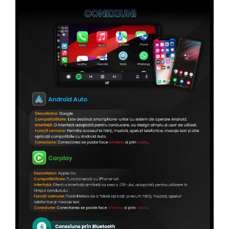
Conectică Citroen
Conectică Peugeot
Conectică Jeep
Conectică Dodge
Conectică Isuzu
Conectică Mazda
Conectică Subaru
Conectică Iveco
Conectică Iveco
Conectică Dacia