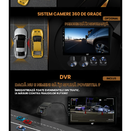
Conectică Opel
Conectică Skoda
Conectică Honda
Conectică BMW
Conectică BMW
Conectică Mercedes Benz
Conectică Chevrolet
Conectică Suzuki
Conectică Renault