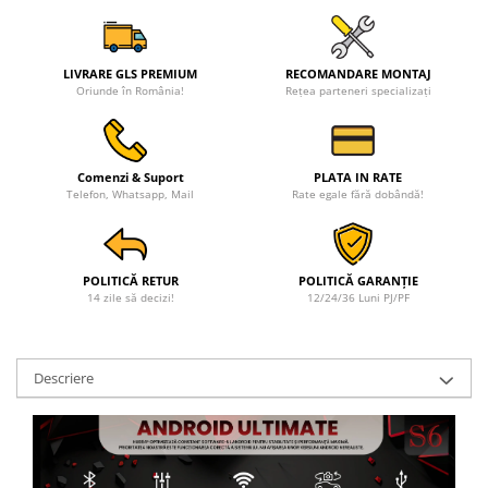
LIVRARE GLS PREMIUM
RECOMANDARE MONTAJ
Oriunde în România!
Rețea parteneri specializați
Comenzi & Suport
PLATA IN RATE
Telefon, Whatsapp, Mail
Rate egale fără dobândă!
POLITICĂ RETUR
POLITICĂ GARANȚIE
14 zile să decizi!
12/24/36 Luni PJ/PF
Descriere