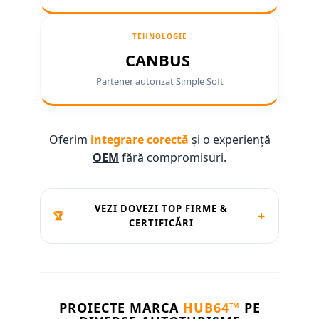
Conectică Ssangyong
TEHNOLOGIE
Conectică Hummer
CANBUS
Partener autorizat Simple Soft
Oferim
integrare corectă
și o experiență
OEM
fără compromisuri.
VEZI DOVEZI TOP FIRME &
+
🏆
CERTIFICĂRI
PROIECTE MARCA
HUB64™
PE