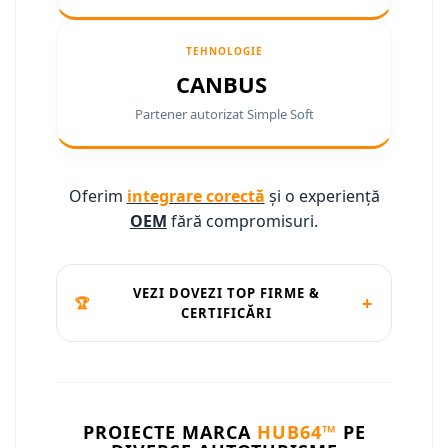
Conectică Ssangyong
TEHNOLOGIE
Conectică Hummer
CANBUS
Partener autorizat Simple Soft
Oferim
integrare corectă
și o experiență
OEM
fără compromisuri.
VEZI DOVEZI TOP FIRME &
+
🏆
CERTIFICĂRI
PROIECTE MARCA
HUB64™
PE