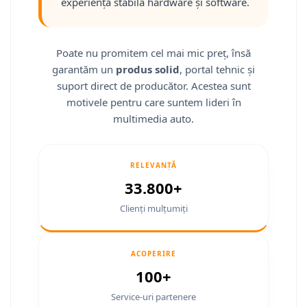
Fiat
Camere Mitsubishi
Rame adaptoare Jeep
Conectică Isuzu
experiență stabilă hardware și software.
Jeep
Camere Porsche
Rame adaptoare Chrysler
Conectică Mazda
Poate nu promitem cel mai mic preț, însă
Volvo
Camere Seat
Rame adaptoare Dodge
Conectică Subaru
garantăm un
produs solid
, portal tehnic și
suport direct de producător. Acestea sunt
Iveco
Camere Subaru
Rame adaptoare Isuzu
Conectică Iveco
motivele pentru care suntem lideri în
multimedia auto.
Porsche
Camere Suzuki
Rame adaptoare Subaru
Conectică Iveco
Ssangyong
Camere Volvo
Rame adaptoare Iveco
Conectică Dacia
RELEVANȚĂ
33.800+
Daihatsu
Camere MAN
Rame adaptoare Smart
Conectică Volvo
Clienți mulțumiți
Rame adaptoare Land Rover
Conectică Smart
Rame adaptoare Ssangyong
Conectică Chrysler
ACOPERIRE
100+
Rame adaptoare Hummer
Conectică Land Rover
Service-uri partenere