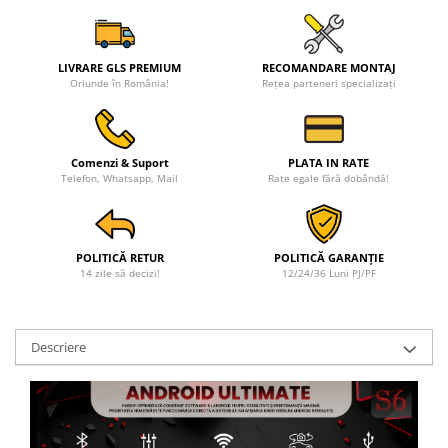
LIVRARE GLS PREMIUM
RECOMANDARE MONTAJ
Oriunde în România!
Rețea parteneri specializați
Comenzi & Suport
PLATA IN RATE
Telefon, Whatsapp, Mail
Rate egale fără dobândă!
POLITICĂ RETUR
POLITICĂ GARANȚIE
14 zile să decizi!
12/24/36 Luni PJ/PF
Descriere