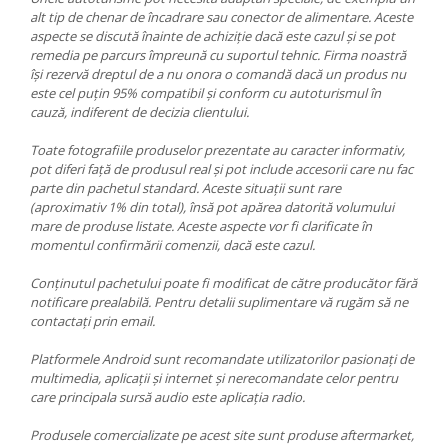
alt tip de chenar de încadrare sau conector de alimentare. Aceste
aspecte se discută înainte de achiziție dacă este cazul și se pot
remedia pe parcurs împreună cu suportul tehnic. Firma noastră
își rezervă dreptul de a nu onora o comandă dacă un produs nu
este cel puțin 95% compatibil și conform cu autoturismul în
cauză, indiferent de decizia clientului.
Toate fotografiile produselor prezentate au caracter informativ,
pot diferi față de produsul real și pot include accesorii care nu fac
parte din pachetul standard. Aceste situații sunt rare
(aproximativ 1% din total), însă pot apărea datorită volumului
mare de produse listate. Aceste aspecte vor fi clarificate în
momentul confirmării comenzii, dacă este cazul.
Conținutul pachetului poate fi modificat de către producător fără
notificare prealabilă. Pentru detalii suplimentare vă rugăm să ne
contactați prin email.
Platformele Android sunt recomandate utilizatorilor pasionați de
multimedia, aplicații și internet și nerecomandate celor pentru
care principala sursă audio este aplicația radio.
Produsele comercializate pe acest site sunt produse aftermarket,