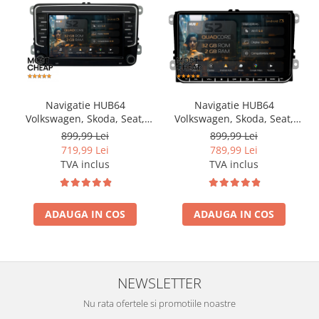
Navigatie HUB64
Navigatie HUB64
Volkswagen, Skoda, Seat,
Volkswagen, Skoda, Seat,
2GB RAM, Android, GPS, Wi-
2GB RAM, Android, GPS, Wi-
899,99 Lei
899,99 Lei
FI, Carplay, Android Auto,
FI, Carplay, Android Auto,
719,99 Lei
789,99 Lei
USB, Bluetooth, Radio,
USB, Bluetooth, Radio,
TVA inclus
TVA inclus
Waze, Touchscreen, 7 inch
Waze, Touchscreen, 9 inch
ADAUGA IN COS
ADAUGA IN COS
NEWSLETTER
Nu rata ofertele si promotiile noastre