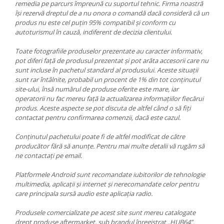
remedia pe parcurs împreună cu suportul tehnic. Firma noastră
își rezervă dreptul de a nu onora o comandă dacă consideră că un
produs nu este cel puțin 95% compatibil și conform cu
autoturismul în cauză, indiferent de decizia clientului.
Toate fotografiile produselor prezentate au caracter informativ,
pot diferi față de produsul prezentat și pot arăta accesorii care nu
sunt incluse în pachetul standard al produsului. Aceste situații
sunt rar întâlnite, probabil un procent de 1% din tot conținutul
site-ului, însă numărul de produse oferite este mare, iar
operatorii nu fac mereu față la actualizarea informațiilor fiecărui
produs. Aceste aspecte se pot discuta de altfel când o să fiți
contactat pentru confirmarea comenzii, dacă este cazul.
Conținutul pachetului poate fi de altfel modificat de către
producător fără să anunțe. Pentru mai multe detalii vă rugăm să
ne contactați pe email.
Platformele Android sunt recomandate iubitorilor de tehnologie
multimedia, aplicații și internet și nerecomandate celor pentru
care principala sursă audio este aplicația radio.
Produsele comercializate pe acest site sunt mereu catalogate
drept produse aftermarket, sub brandul înregistrat „HUB64”.