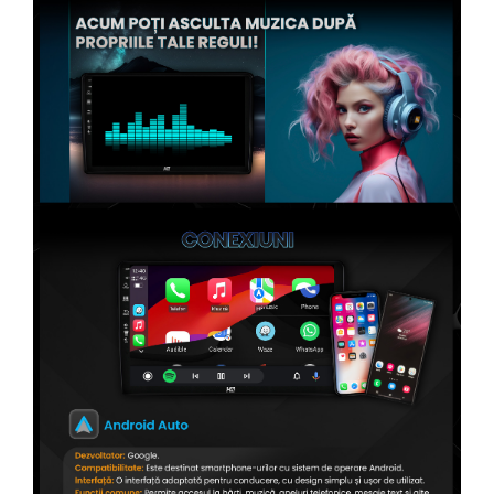
Conectică Opel
Conectică Skoda
Conectică Honda
Conectică BMW
Conectică BMW
Conectică Mercedes Benz
Conectică Chevrolet
Conectică Suzuki
Conectică Renault