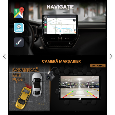
Rame adaptoare Alfa Romeo
Rame adaptoare Nissan
Rame adaptoare Fiat
Rame adaptoare Hyundai
Rame adaptoare Chevrolet
Rame adaptoare Mitsubishi
Rame adaptoare Jeep
Rame adaptoare Chrysler
Rame adaptoare Dodge
Rame adaptoare Isuzu