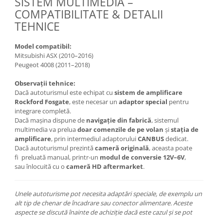
SISTEM MULTIMEDIA –
COMPATIBILITATE & DETALII
TEHNICE
Model compatibil:
Mitsubishi ASX (2010–2016)
Peugeot 4008 (2011–2018)
Observații tehnice:
Dacă autoturismul este echipat cu
sistem de amplificare
Rockford Fosgate
, este necesar un
adaptor special
pentru
integrare completă.
Dacă mașina dispune de
navigație din fabrică
, sistemul
multimedia va prelua
doar comenzile de pe volan
și
stația de
amplificare
, prin intermediul adaptorului
CANBUS
dedicat.
Dacă autoturismul prezintă
cameră originală
, aceasta poate
fi preluată manual, printr-un
modul de conversie 12V–6V
,
sau înlocuită cu o
cameră HD aftermarket
.
Unele autoturisme pot necesita adaptări speciale, de exemplu un
alt tip de chenar de încadrare sau conector alimentare. Aceste
aspecte se discută înainte de achiziție dacă este cazul și se pot