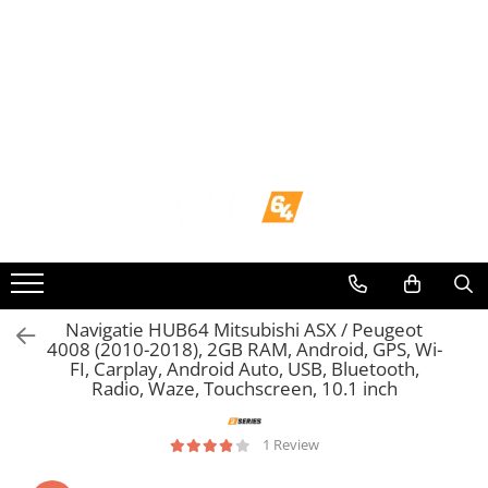
Toate Produsele
Navigații dedicate
Navigatii Dedicate
BMW
Volkswagen
Audi
Navigatie HUB64 Mitsubishi ASX / Peugeot
4008 (2010-2018), 2GB RAM, Android, GPS, Wi-
FI, Carplay, Android Auto, USB, Bluetooth,
Mercedes Benz
Radio, Waze, Touchscreen, 10.1 inch
Ford
1 Review
Skoda