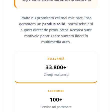
Smart
Fiat
Poate nu promitem cel mai mic preț, însă
garantăm un
produs solid
, portal tehnic și
Jeep
suport direct de producător. Acestea sunt
motivele pentru care suntem lideri în
Volvo
multimedia auto.
Iveco
RELEVANȚĂ
Porsche
33.800+
Ssangyong
Clienți mulțumiți
Daihatsu
ACOPERIRE
Navigații universale
100+
Navigații universale 2DIN
Service-uri partenere