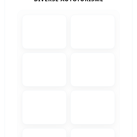
Camere Iveco
Camere Citroen
Camere Peugeot
Camere Fiat
Camere Renault
Camere Dacia
Camere Toyota
Camere Kia
Camere Hyundai
Camere Nissan