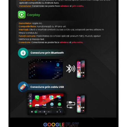
Conectică Kia
Conectică Hyundai
Conectică Mitsubishi
Conectică Seat
Conectică Porsche
Conectică Toyota
Conectică Daihatsu
Conectică Alfa Romeo
Conectică Nissan
Conectică Fiat