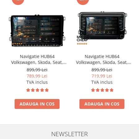
Navigatie HUB64
Navigatie HUB64
Volkswagen, Skoda, Seat,
Volkswagen, Skoda, Seat,
2GB RAM, Android, GPS, Wi-
2GB RAM, Android, GPS, Wi-
899,99 Lei
899,99 Lei
FI, Carplay, Android Auto,
FI, Carplay, Android Auto,
789,99 Lei
719,99 Lei
USB, Bluetooth, Radio,
USB, Bluetooth, Radio,
TVA inclus
TVA inclus
Waze, Touchscreen, 9 inch
Waze, Touchscreen, 7 inch
ADAUGA IN COS
ADAUGA IN COS
NEWSLETTER