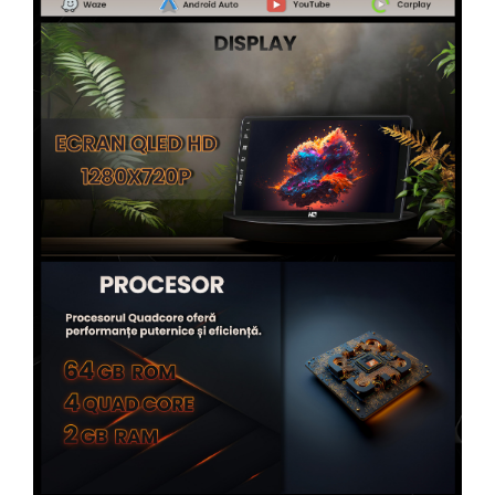
Rame adaptoare Toyota
Rame adaptoare Volvo
Rame adaptoare Honda
Rame Adaptoare Porsche
Rame adaptoare Citroen
Rame adaptoare Peugeot
Rame adaptoare Daihatsu
Rame adaptoare Mazda
Rame adaptoare Kia