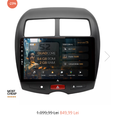
-23%
Opel
Dacia
Peugeot
Hyundai
Toyota
Seat
Kia
Chevrolet
Suzuki
1.099,99 Lei
849,99 Lei
Renault