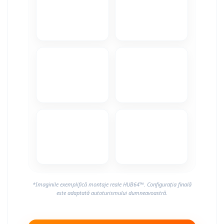
Camere Alfa Romeo
Camere Honda
Camere Chevrolet
Camere Jaguar
Camere Jeep
Camere Land Rover
Camere Lexus
Camere Mazda
*Imaginile exemplifică montaje reale HUB64™. Configurația finală
Camere Mitsubishi
este adaptată autoturismului dumneavoastră.
Camere Porsche