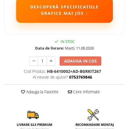
DESCOPERĂ SPECIFICAȚIILE
Camere Seat
GRAFICE MAI JOS ↓
Camere Subaru
Camere Suzuki
IN STOC
Camere Volvo
Data de livrare:
Marti, 11.08.2026
ADAUGA IN COS
Camere MAN
Cod Produs:
HB-6410002+AD-BGRKIT267
Camere înregistrare trafic
Ai nevoie de ajutor?
0753769846
Accesorii multimedia
Adauga la Favorite
Cere informatii
Rame adaptoare auto
Rame adaptoare auto
Rame adaptoare Volkswagen
LIVRARE GLS PREMIUM
RECOMANDARE MONTAJ