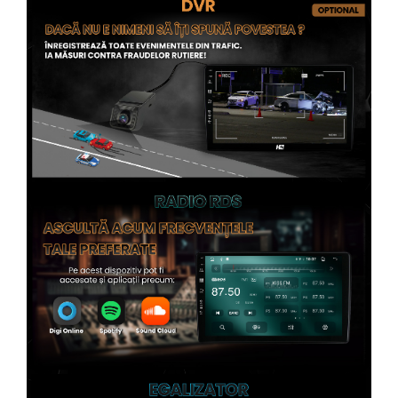
Rame adaptoare Subaru
Rame adaptoare Iveco
Rame adaptoare Smart
Rame adaptoare Land Rover
Rame adaptoare Ssangyong
Rame adaptoare Hummer
Conectica Auto
Conectica Auto
Conectică Audi
Conectică Ford
Conectică Volkswagen