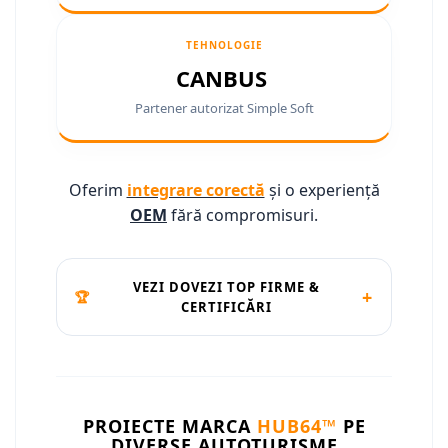
Camere marșarier auto
Camere marșarier auto
TEHNOLOGIE
CANBUS
Camere marșarier universale
Partener autorizat Simple Soft
Camere Skoda
Camere Volkswagen
Oferim
integrare corectă
și o experiență
OEM
fără compromisuri.
Camere Mercedes Benz
Camere Audi
VEZI DOVEZI TOP FIRME &
+
🏆
CERTIFICĂRI
Camere BMW
Camere Ford
Camere Opel
PROIECTE MARCA
HUB64™
PE
DIVERSE AUTOTURISME