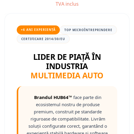
TVA inclus
Nissan
Mitsubishi
+6 ANI EXPERIENȚĂ
TOP MICROÎNTREPRINDERE
CERTIFICARE 2014/30/EU
Land Rover
LIDER DE PIAȚĂ ÎN
Mazda
INDUSTRIA
Honda
MULTIMEDIA AUTO
Citroen
Isuzu
Brandul HUB64™
face parte din
ecosistemul nostru de produse
Chrysler
premium, construit pe standarde
riguroase de compatibilitate. Livrăm
Subaru
soluții configurate corect, garantând o
experiență stabilă hardware și software.