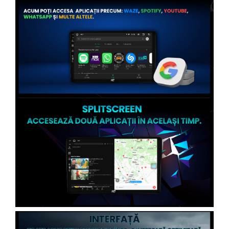
Conectică Citroen
Conectică Peugeot
Conectică Jeep
Conectică Dodge
Conectică Isuzu
Conectică Mazda
Conectică Subaru
Conectică Iveco
Conectică Iveco
Conectică Dacia