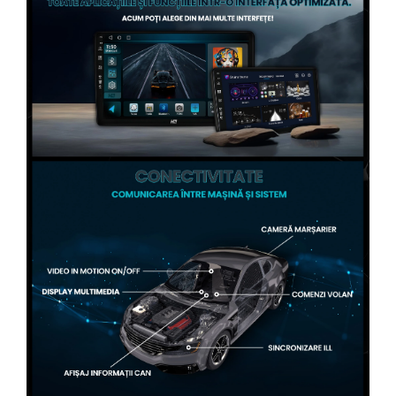
Conectică Volvo
Conectică Smart
Conectică Chrysler
Conectică Land Rover
Conectică Ssangyong
Conectică Hummer