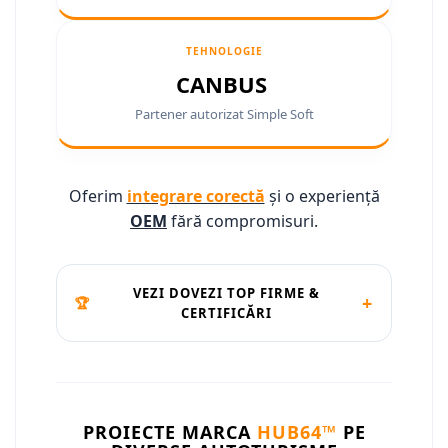
Conectică Ssangyong
TEHNOLOGIE
Conectică Hummer
CANBUS
Partener autorizat Simple Soft
Oferim
integrare corectă
și o experiență
OEM
fără compromisuri.
VEZI DOVEZI TOP FIRME &
+
🏆
CERTIFICĂRI
PROIECTE MARCA
HUB64™
PE