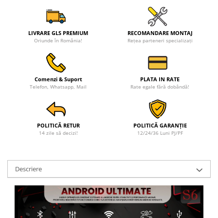
LIVRARE GLS PREMIUM
RECOMANDARE MONTAJ
Oriunde în România!
Rețea parteneri specializați
Comenzi & Suport
PLATA IN RATE
Telefon, Whatsapp, Mail
Rate egale fără dobândă!
POLITICĂ RETUR
POLITICĂ GARANȚIE
14 zile să decizi!
12/24/36 Luni PJ/PF
Descriere