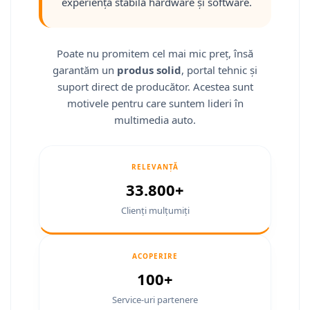
Fiat
Camere Mitsubishi
Rame adaptoare Jeep
Conectică Isuzu
experiență stabilă hardware și software.
Jeep
Camere Porsche
Rame adaptoare Chrysler
Conectică Mazda
Poate nu promitem cel mai mic preț, însă
Volvo
Camere Seat
Rame adaptoare Dodge
Conectică Subaru
garantăm un
produs solid
, portal tehnic și
suport direct de producător. Acestea sunt
Iveco
Camere Subaru
Rame adaptoare Isuzu
Conectică Iveco
motivele pentru care suntem lideri în
multimedia auto.
Porsche
Camere Suzuki
Rame adaptoare Subaru
Conectică Iveco
Ssangyong
Camere Volvo
Rame adaptoare Iveco
Conectică Dacia
RELEVANȚĂ
33.800+
Daihatsu
Camere MAN
Rame adaptoare Smart
Conectică Volvo
Clienți mulțumiți
Rame adaptoare Land Rover
Conectică Smart
Rame adaptoare Ssangyong
Conectică Chrysler
ACOPERIRE
100+
Rame adaptoare Hummer
Conectică Land Rover
Service-uri partenere