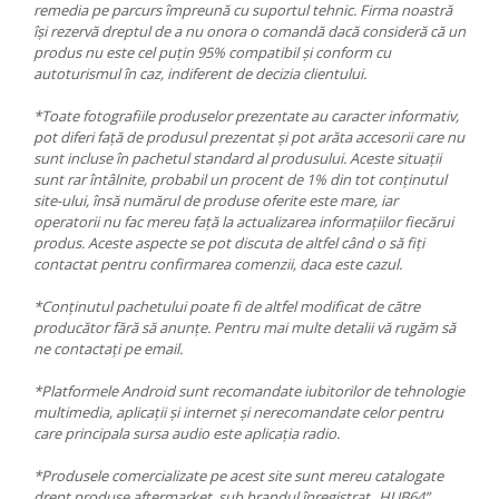
remedia pe parcurs împreună cu suportul tehnic. Firma noastră
își rezervă dreptul de a nu onora o comandă dacă consideră că un
produs nu este cel puțin 95% compatibil și conform cu
autoturismul în caz, indiferent de decizia clientului.
*Toate fotografiile produselor prezentate au caracter informativ,
pot diferi față de produsul prezentat și pot arăta accesorii care nu
sunt incluse în pachetul standard al produsului. Aceste situații
sunt rar întâlnite, probabil un procent de 1% din tot conținutul
site-ului, însă numărul de produse oferite este mare, iar
operatorii nu fac mereu față la actualizarea informațiilor fiecărui
produs. Aceste aspecte se pot discuta de altfel când o să fiți
contactat pentru confirmarea comenzii, daca este cazul.
*Conținutul pachetului poate fi de altfel modificat de către
producător fără să anunțe. Pentru mai multe detalii vă rugăm să
ne contactați pe email.
*Platformele Android sunt recomandate iubitorilor de tehnologie
multimedia, aplicații și internet și nerecomandate celor pentru
care principala sursa audio este aplicația radio.
*Produsele comercializate pe acest site sunt mereu catalogate
drept produse aftermarket, sub brandul înregistrat „HUB64”.