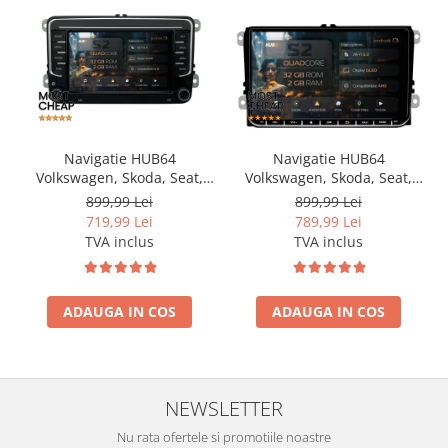
Navigatie HUB64
Navigatie HUB64
Volkswagen, Skoda, Seat,
Volkswagen, Skoda, Seat,
2GB RAM, Android, GPS, Wi-
2GB RAM, Android, GPS, Wi-
899,99 Lei
899,99 Lei
FI, Carplay, Android Auto,
FI, Carplay, Android Auto,
719,99 Lei
789,99 Lei
USB, Bluetooth, Radio,
USB, Bluetooth, Radio,
TVA inclus
TVA inclus
Waze, Touchscreen, 7 inch
Waze, Touchscreen, 9 inch
ADAUGA IN COS
ADAUGA IN COS
NEWSLETTER
Nu rata ofertele si promotiile noastre