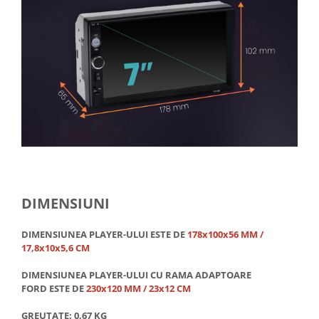
Conectică Opel
Conectică Skoda
Conectică Honda
Conectică BMW
Conectică BMW
Conectică Mercedes Benz
DIMENSIUNI
Conectică Chevrolet
DIMENSIUNEA PLAYER-ULUI ESTE DE
178x100x56 MM /
17,8x10x5,6 CM
Conectică Suzuki
DIMENSIUNEA PLAYER-ULUI CU RAMA ADAPTOARE
FORD ESTE DE
230x120 MM / 23x12 CM
Conectică Renault
GREUTATE: 0,67 KG