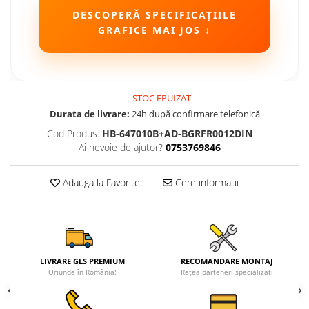
DESCOPERĂ SPECIFICAȚIILE
Camere Seat
GRAFICE MAI JOS ↓
Camere Subaru
Camere Suzuki
STOC EPUIZAT
Durata de livrare:
24h după confirmare telefonică
Camere Volvo
Cod Produs:
HB-647010B+AD-BGRFR0012DIN
Camere MAN
Ai nevoie de ajutor?
0753769846
Camere înregistrare trafic
Adauga la Favorite
Cere informatii
Accesorii multimedia
Rame adaptoare auto
Rame adaptoare auto
LIVRARE GLS PREMIUM
RECOMANDARE MONTAJ
Oriunde în România!
Rețea parteneri specializați
Rame adaptoare Volkswagen