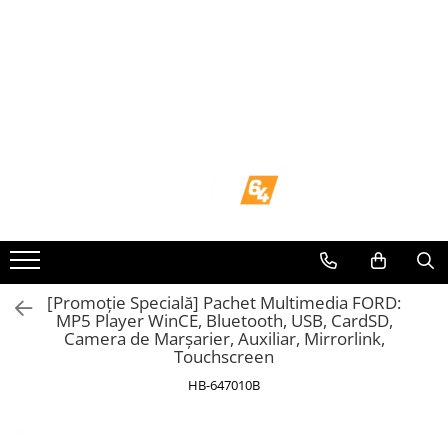
Toate Produsele
Navigații dedicate
Navigatii Dedicate
BMW
Volkswagen
Audi
[Promoție Specială] Pachet Multimedia FORD:
MP5 Player WinCE, Bluetooth, USB, CardSD,
Camera de Marșarier, Auxiliar, Mirrorlink,
Mercedes Benz
Touchscreen
HB-647010B
Ford
Skoda