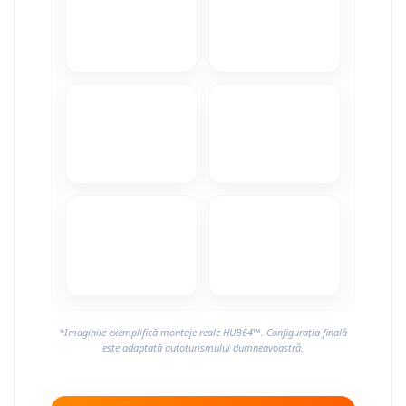
Camere Alfa Romeo
Camere Honda
Camere Chevrolet
Camere Jaguar
Camere Jeep
Camere Land Rover
Camere Lexus
Camere Mazda
*Imaginile exemplifică montaje reale HUB64™. Configurația finală
Camere Mitsubishi
este adaptată autoturismului dumneavoastră.
Camere Porsche