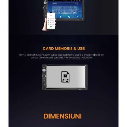
Rame adaptoare Subaru
Rame adaptoare Iveco
Rame adaptoare Smart
Rame adaptoare Land Rover
Rame adaptoare Ssangyong
Rame adaptoare Hummer
Conectica Auto
Conectica Auto
Conectică Audi
Conectică Ford
Conectică Volkswagen