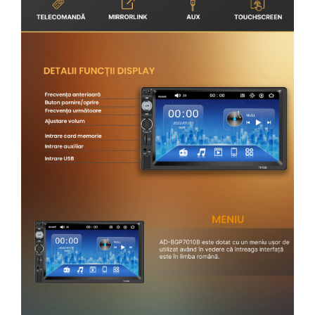
Rame adaptoare Toyota
Rame adaptoare Volvo
Rame adaptoare Honda
Rame Adaptoare Porsche
Rame adaptoare Citroen
Rame adaptoare Peugeot
Rame adaptoare Daihatsu
Rame adaptoare Mazda
Rame adaptoare Kia