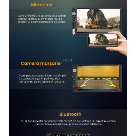
Rame adaptoare Alfa Romeo
Rame adaptoare Nissan
Rame adaptoare Fiat
Rame adaptoare Hyundai
Rame adaptoare Chevrolet
Rame adaptoare Mitsubishi
Rame adaptoare Jeep
Rame adaptoare Chrysler
Rame adaptoare Dodge
Rame adaptoare Isuzu