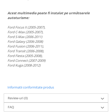
Conectică Kia
Conectică Hyundai
Acest multimedia poate fi instalat pe următoarele
autoturisme:
Conectică Mitsubishi
Ford Focus II (2005-2007),
Ford C-Max (2005-2007),
Conectică Seat
Ford S-Max (2006-2011)
Ford Galaxy (2006-2008)
Ford Fusion (2006-2011),
Conectică Porsche
Ford Transit (2006-2008),
Ford Fiesta (2005-2008),
Conectică Toyota
Ford Connect (2007-2009)
Ford Kuga (2008-2012)
Conectică Daihatsu
Conectică Alfa Romeo
Informatii conformitate produs
Conectică Nissan
Review-uri
(0)
Conectică Fiat
FAQ