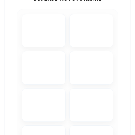
Camere Iveco
Camere Citroen
Camere Peugeot
Camere Fiat
Camere Renault
Camere Dacia
Camere Toyota
Camere Kia
Camere Hyundai
Camere Nissan