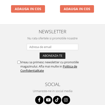
Conectică Volvo
ADAUGA IN COS
ADAUGA IN COS
Conectică Smart
Conectică Chrysler
NEWSLETTER
Nu rata ofertele si promotiile noastre
Conectică Land Rover
Conectică Ssangyong
Conectică Hummer
Vreau sa primesc newsletter cu promotiile
magazinului. Afla mai multe in
Politica de
Confidentialitate
SOCIAL
Urmareste-ne in social media