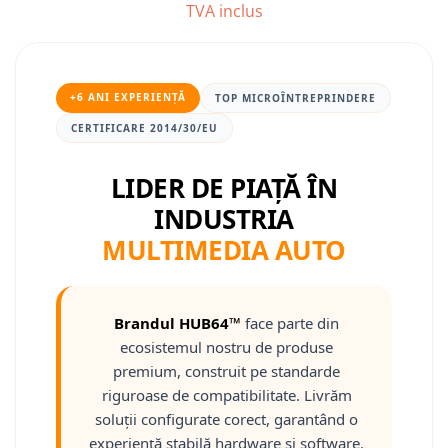
TVA inclus
Nissan
Mitsubishi
+6 ANI EXPERIENȚĂ
TOP MICROÎNTREPRINDERE
CERTIFICARE 2014/30/EU
Land Rover
LIDER DE PIAȚĂ ÎN
Mazda
INDUSTRIA
Honda
MULTIMEDIA AUTO
Citroen
Isuzu
Brandul HUB64™
face parte din
ecosistemul nostru de produse
Chrysler
premium, construit pe standarde
riguroase de compatibilitate. Livrăm
Subaru
soluții configurate corect, garantând o
experiență stabilă hardware și software.