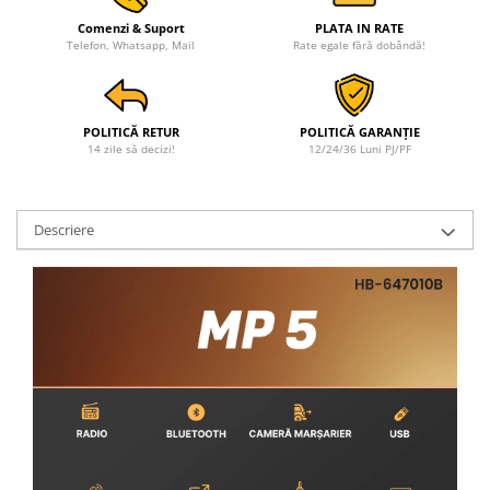
Rame adaptoare Ford
Comenzi & Suport
PLATA IN RATE
Telefon, Whatsapp, Mail
Rate egale fără dobândă!
Rame adaptoare M-Benz
Rame adaptoare Opel
POLITICĂ RETUR
POLITICĂ GARANȚIE
14 zile să decizi!
12/24/36 Luni PJ/PF
Rame adaptoare Skoda
Rame adaptoare Suzuki
Descriere
Rame adaptoare Dacia
Rame adaptoare Audi
Rame adaptoare BMW
Rame adaptoare Seat
Rame adaptoare Renault