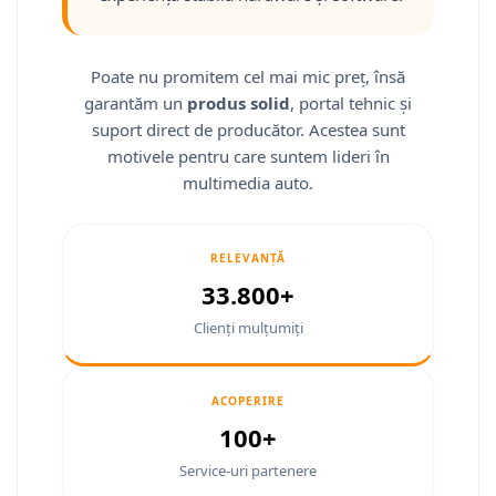
Smart
Fiat
Poate nu promitem cel mai mic preț, însă
garantăm un
produs solid
, portal tehnic și
Jeep
suport direct de producător. Acestea sunt
motivele pentru care suntem lideri în
Volvo
multimedia auto.
Iveco
RELEVANȚĂ
Porsche
33.800+
Ssangyong
Clienți mulțumiți
Daihatsu
ACOPERIRE
Navigații universale
100+
Navigații universale 2DIN
Service-uri partenere