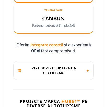
Camere marșarier auto
Camere marșarier auto
TEHNOLOGIE
CANBUS
Camere marșarier universale
Partener autorizat Simple Soft
Camere Skoda
Camere Volkswagen
Oferim
integrare corectă
și o experiență
OEM
fără compromisuri.
Camere Mercedes Benz
Camere Audi
VEZI DOVEZI TOP FIRME &
+
🏆
CERTIFICĂRI
Camere BMW
Camere Ford
Camere Opel
PROIECTE MARCA
HUB64™
PE
DIVERSE AUTOTURISME