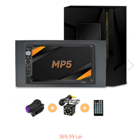
Opel
Dacia
Peugeot
Hyundai
Toyota
Seat
Kia
Chevrolet
Suzuki
369,99 Lei
Renault