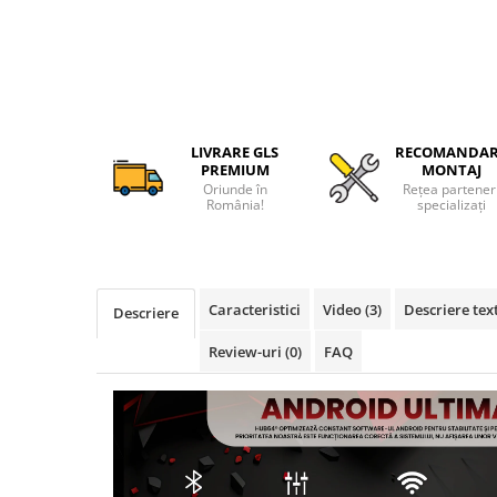
Camere Alfa Romeo
Camere Honda
Camere Chevrolet
LIVRARE GLS
RECOMANDA
PREMIUM
MONTAJ
Camere Jaguar
Oriunde în
Rețea partener
România!
specializați
Camere Jeep
Camere Land Rover
Caracteristici
Video
(3)
Descriere tex
Descriere
Camere Lexus
Review-uri
(0)
FAQ
Camere Mazda
Camere Mitsubishi
Camere Porsche