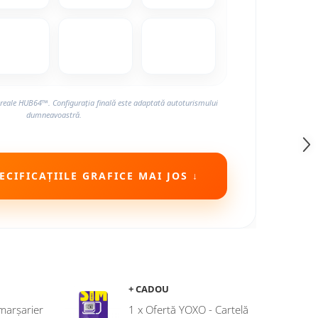
reale HUB64™. Configurația finală este adaptată autoturismului
dumneavoastră.
CIFICAȚIILE GRAFICE MAI JOS ↓
+ CADOU
marșarier
1 x Ofertă YOXO - Cartelă