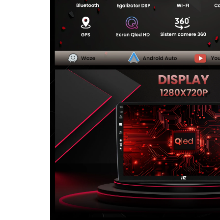
Camere Seat
Camere Subaru
Camere Suzuki
Camere Volvo
Camere MAN
Camere înregistrare trafic
Accesorii multimedia
Rame adaptoare auto
Rame adaptoare auto
Rame adaptoare Volkswagen