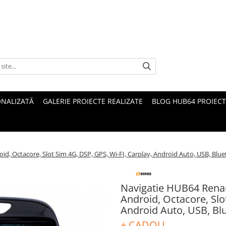
ONALIZATĂ
GALERIE PROIECTE REALIZATE
BLOG HUB64 PROIECT
d, Octacore, Slot Sim 4G, DSP, GPS, Wi-FI, Carplay, Android Auto, USB, Blu
Navigatie HUB64 Renau
Android, Octacore, Slo
Android Auto, USB, Bl
+ CADOU