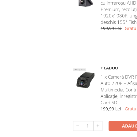
cu infraroșu AHD
Premium, rezoluți
1920x1080P, ung
deschis 155° Fis
199,99 Lei
Gratui
+ CADOU
1 x Cameră DVR 
Auto 720P – Afișa
Multimedia, Contr
Aplicație, Înregist
Card SD
199,99 Lei
Gratui
ADAUG