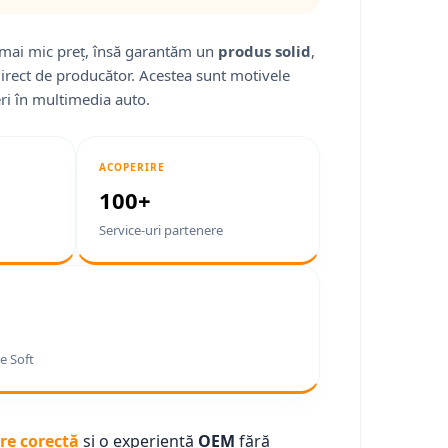
mai mic preț, însă garantăm un
produs solid
,
direct de producător. Acestea sunt motivele
ri în multimedia auto.
ACOPERIRE
100+
Service-uri partenere
e Soft
re corectă
și o experiență
OEM
fără