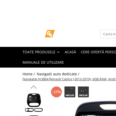
Toate Produsele
Navigații dedicate
Navigatii Dedicate
TOATE PRODUSELE
ACASĂ
CERE OFERTĂ PERS
BMW
MANUALE DE UTILIZARE
Volkswagen
Home /
Navigații auto dedicate /
Audi
Navigatie HUB64 Renault Captur (2013-2019), 6GB RAM, Androi
Mercedes Benz
-27%
Ford
Skoda