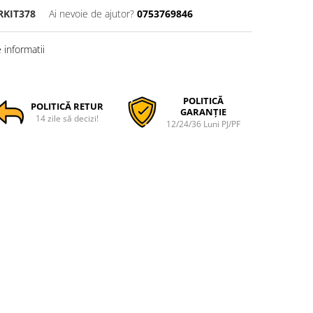
RKIT378
Ai nevoie de ajutor?
0753769846
informatii
POLITICĂ
POLITICĂ RETUR
GARANȚIE
14 zile să decizi!
12/24/36 Luni PJ/PF