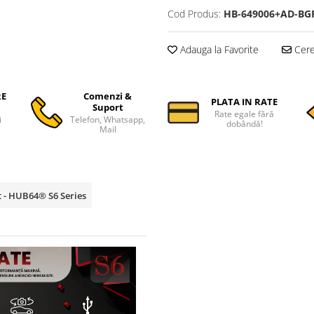
Cod Produs:
HB-649006+AD-BG
Adauga la Favorite
Cere 
RE
Comenzi &
PLATA IN RATE
Suport
Rate egale fără
i
Telefon, Whatsapp,
dobândă!
Mail
t - HUB64® S6 Series