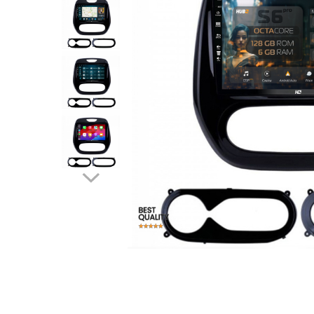
Opel
Dacia
Peugeot
Hyundai
Toyota
Seat
Kia
Chevrolet
Suzuki
Renault