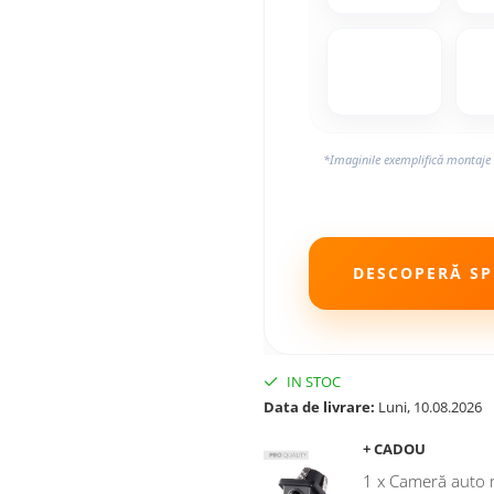
*Imaginile exemplifică montaje 
DESCOPERĂ SPE
IN STOC
Data de livrare:
Luni, 10.08.2026
+ CADOU
1 x Cameră auto 