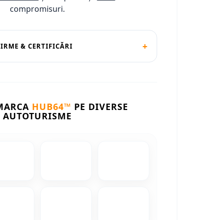
compromisuri.
+
FIRME & CERTIFICĂRI
 MARCA
HUB64™
PE DIVERSE
AUTOTURISME