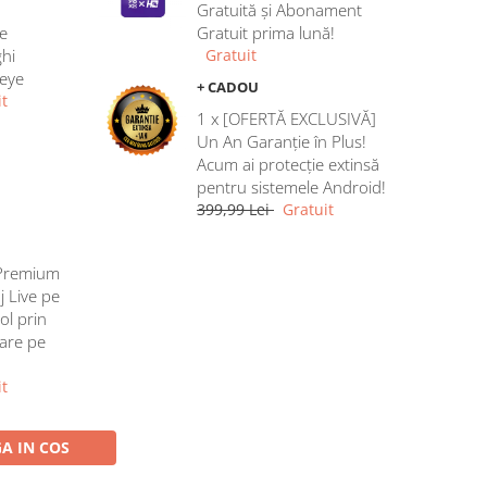
Gratuită și Abonament
e
Gratuit prima lună!
hi
Gratuit
heye
+ CADOU
t
1 x [OFERTĂ EXCLUSIVĂ]
Un An Garanție în Plus!
Acum ai protecție extinsă
pentru sistemele Android!
399,99 Lei
Gratuit
Premium
j Live pe
ol prin
rare pe
t
A IN COS