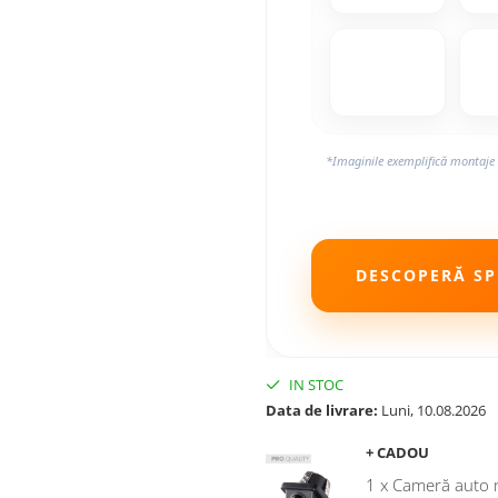
*Imaginile exemplifică montaje 
DESCOPERĂ SPE
IN STOC
Data de livrare:
Luni, 10.08.2026
+ CADOU
1 x Cameră auto 