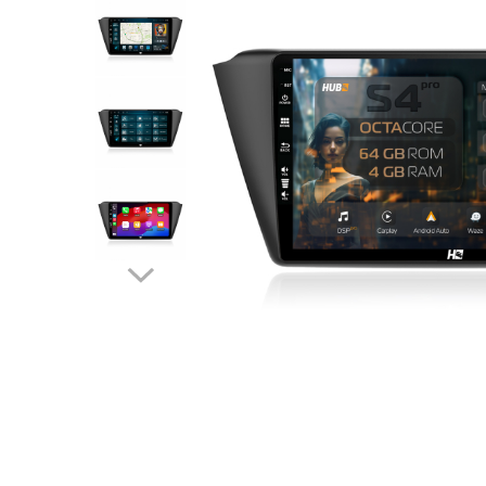
Opel
Dacia
Peugeot
Hyundai
Toyota
Seat
Kia
Chevrolet
Suzuki
Renault