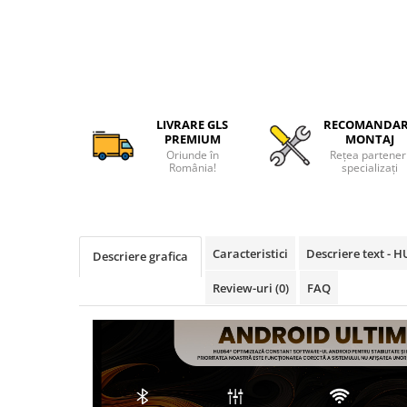
Camere Alfa Romeo
Camere Honda
Camere Chevrolet
LIVRARE GLS
RECOMANDA
PREMIUM
MONTAJ
Camere Jaguar
Oriunde în
Rețea partener
România!
specializați
Camere Jeep
Camere Land Rover
Caracteristici
Descriere text - 
Descriere grafica
Camere Lexus
Review-uri
(0)
FAQ
Camere Mazda
Camere Mitsubishi
Camere Porsche