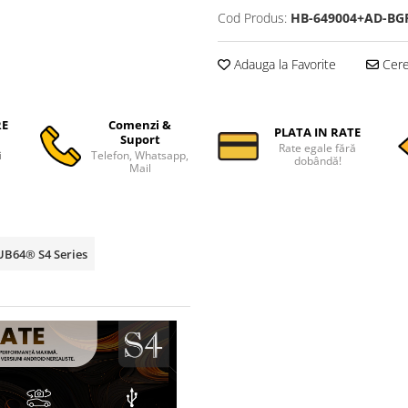
Cod Produs:
HB-649004+AD-BG
Adauga la Favorite
Cere 
RE
Comenzi &
PLATA IN RATE
Suport
Rate egale fără
i
Telefon, Whatsapp,
dobândă!
Mail
HUB64® S4 Series