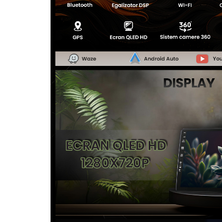
Camere Seat
Camere Subaru
Camere Suzuki
Camere Volvo
Camere MAN
Camere înregistrare trafic
Accesorii multimedia
Rame adaptoare auto
Rame adaptoare auto
Rame adaptoare Volkswagen