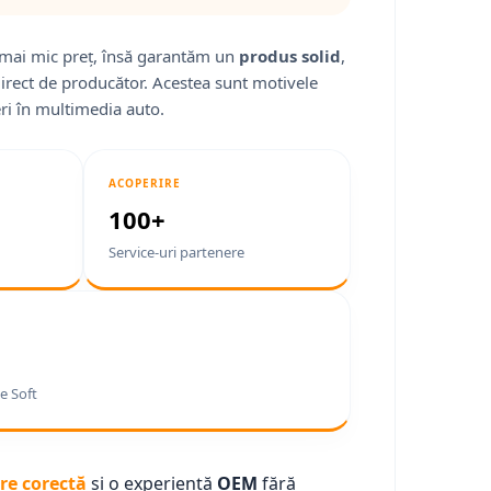
mai mic preț, însă garantăm un
produs solid
,
direct de producător. Acestea sunt motivele
ri în multimedia auto.
ACOPERIRE
100+
Service-uri partenere
e Soft
re corectă
și o experiență
OEM
fără