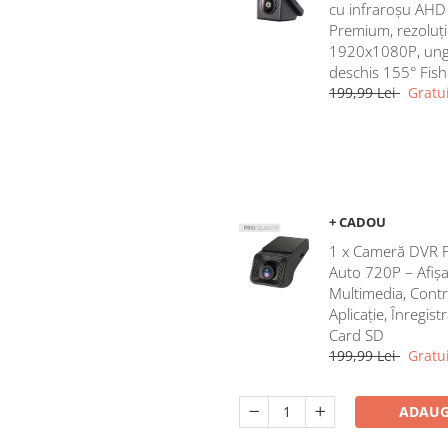
cu infraroșu AHD
Premium, rezoluți
1920x1080P, ung
deschis 155° Fis
199,99 Lei
Gratui
+ CADOU
1 x Cameră DVR 
Auto 720P – Afișa
Multimedia, Contr
Aplicație, Înregist
Card SD
199,99 Lei
Gratui
ADAUG