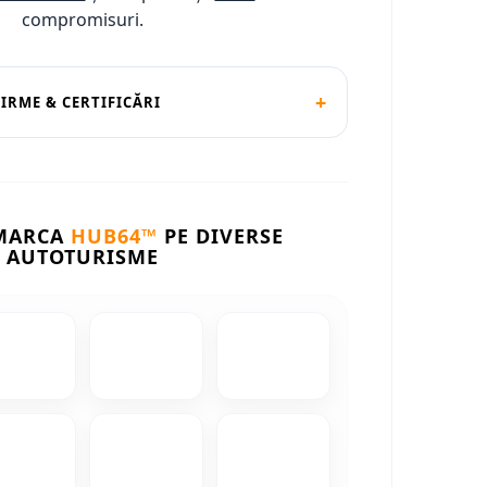
compromisuri.
+
FIRME & CERTIFICĂRI
 MARCA
HUB64™
PE DIVERSE
AUTOTURISME