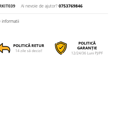
RKIT039
Ai nevoie de ajutor?
0753769846
informatii
POLITICĂ
POLITICĂ RETUR
GARANȚIE
14 zile să decizi!
12/24/36 Luni PJ/PF