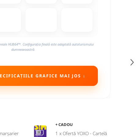
reale HUB64™. Configurația finală este adaptată autoturismului
dumneavoastră.
CIFICAȚIILE GRAFICE MAI JOS ↓
+ CADOU
marșarier
1 x Ofertă YOXO - Cartelă