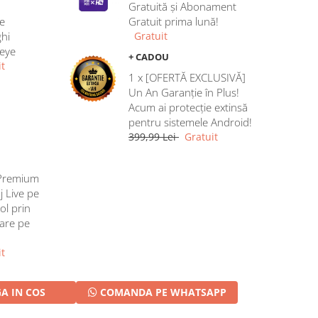
Gratuită și Abonament
e
Gratuit prima lună!
hi
Gratuit
heye
+ CADOU
t
1 x [OFERTĂ EXCLUSIVĂ]
Un An Garanție în Plus!
Acum ai protecție extinsă
pentru sistemele Android!
399,99 Lei
Gratuit
Premium
j Live pe
ol prin
rare pe
t
A IN COS
COMANDA PE WHATSAPP