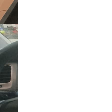
Smart
Fiat
Jeep
Volvo
Iveco
Porsche
Ssangyong
Daihatsu
Navigații universale
Navigații universale 2DIN