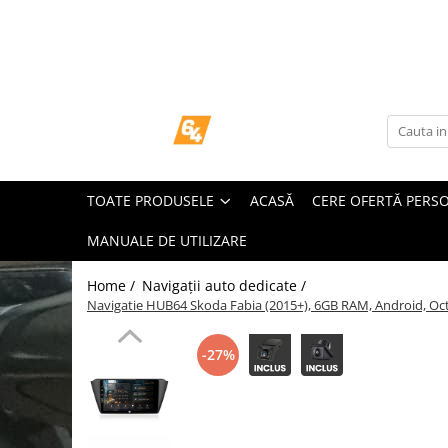
Toate Produsele
Navigații dedicate
Navigatii Dedicate
TOATE PRODUSELE
ACASĂ
CERE OFERTĂ PERS
BMW
MANUALE DE UTILIZARE
Volkswagen
Home /
Navigații auto dedicate /
Audi
Navigatie HUB64 Skoda Fabia (2015+), 6GB RAM, Android, Octa
Mercedes Benz
-27%
Ford
Skoda