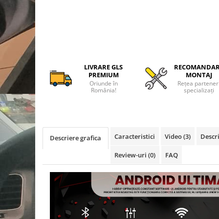
Camere Alfa Romeo
Camere Honda
Camere Chevrolet
LIVRARE GLS
RECOMANDA
PREMIUM
MONTAJ
Camere Jaguar
Oriunde în
Rețea partener
România!
specializați
Camere Jeep
Camere Land Rover
Caracteristici
Video
(3)
Descri
Descriere grafica
Camere Lexus
Review-uri
(0)
FAQ
Camere Mazda
Camere Mitsubishi
Camere Porsche