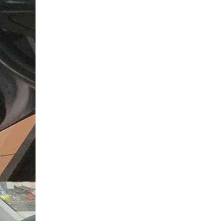
Camere marșarier auto
Camere marșarier auto
Camere marșarier universale
Camere Skoda
Camere Volkswagen
Camere Mercedes Benz
Camere Audi
Camere BMW
Camere Ford
Camere Opel