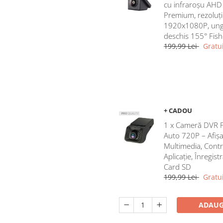
cu infraroșu AHD
Premium, rezoluți
1920x1080P, ung
deschis 155° Fis
199,99 Lei
Gratui
+ CADOU
1 x Cameră DVR 
Auto 720P – Afișa
Multimedia, Contr
Aplicație, Înregist
Card SD
199,99 Lei
Gratui
ADAUG