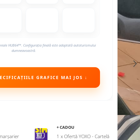
reale HUB64™. Configurația finală este adaptată autoturismului
dumneavoastră.
CIFICAȚIILE GRAFICE MAI JOS ↓
+ CADOU
marșarier
1 x Ofertă YOXO - Cartelă