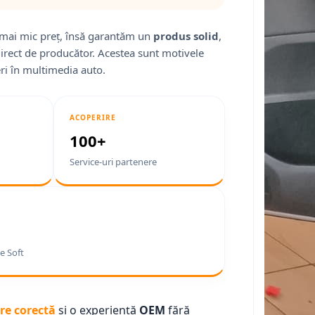
mai mic preț, însă garantăm un
produs solid
,
direct de producător. Acestea sunt motivele
ri în multimedia auto.
ACOPERIRE
100+
Service-uri partenere
e Soft
re corectă
și o experiență
OEM
fără