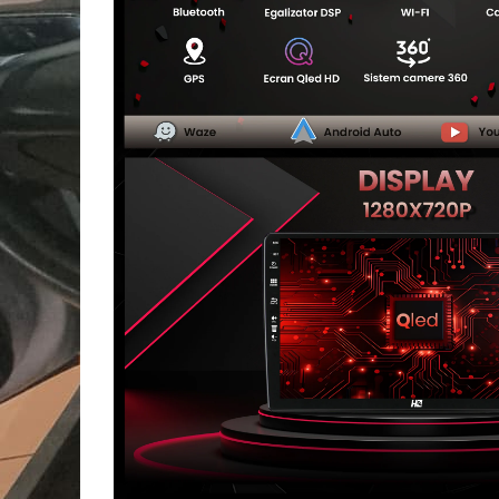
Camere Seat
Camere Subaru
Camere Suzuki
Camere Volvo
Camere MAN
Camere înregistrare trafic
Accesorii multimedia
Rame adaptoare auto
Rame adaptoare auto
Rame adaptoare Volkswagen