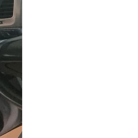
Nissan
Mitsubishi
Land Rover
Mazda
Honda
Citroen
Isuzu
Chrysler
Subaru