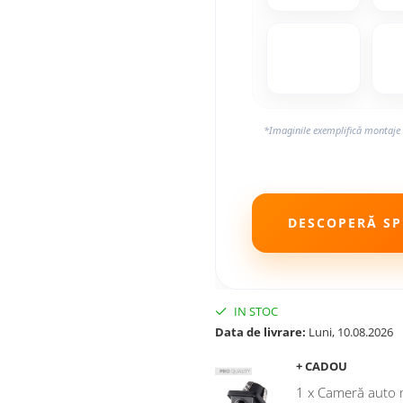
*Imaginile exemplifică montaje 
DESCOPERĂ SPE
IN STOC
Data de livrare:
Luni, 10.08.2026
+ CADOU
1 x Cameră auto 