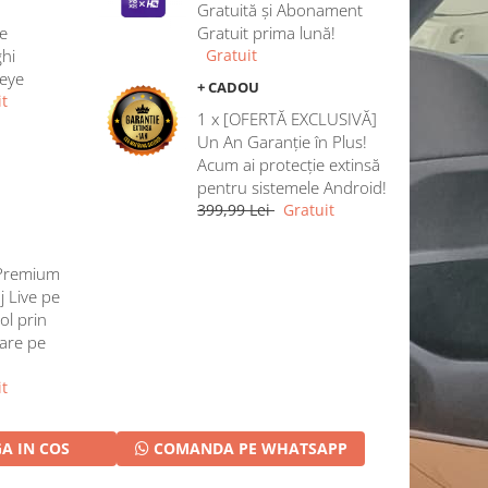
Gratuită și Abonament
e
Gratuit prima lună!
hi
Gratuit
heye
+ CADOU
t
1 x [OFERTĂ EXCLUSIVĂ]
Un An Garanție în Plus!
Acum ai protecție extinsă
pentru sistemele Android!
399,99 Lei
Gratuit
Premium
j Live pe
ol prin
rare pe
t
A IN COS
COMANDA PE WHATSAPP