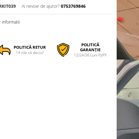
RKIT039
Ai nevoie de ajutor?
0753769846
informatii
POLITICĂ
POLITICĂ RETUR
GARANȚIE
14 zile să decizi!
12/24/36 Luni PJ/PF