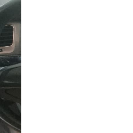
Camere Iveco
Camere Citroen
Camere Peugeot
Camere Fiat
Camere Renault
Camere Dacia
Camere Toyota
Camere Kia
Camere Hyundai
Camere Nissan