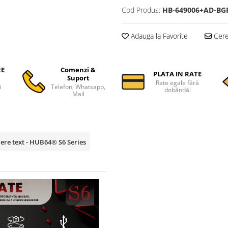
Cod Produs:
HB-649006+AD-BG
Adauga la Favorite
Cere 
RE
Comenzi &
PLATA IN RATE
Suport
Rate egale fără
i
Telefon, Whatsapp,
dobândă!
Mail
ere text - HUB64® S6 Series