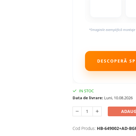
*Imaginile exemplifică montaje 
DESCOPERĂ SPE
IN STOC
Data de livrare:
Luni, 10.08.2026
ADAUG
Cod Produs:
HB-649002+AD-BG