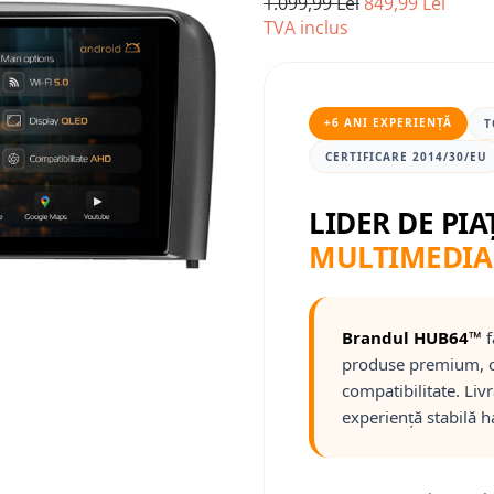
1.099,99 Lei
849,99 Lei
TVA inclus
+6 ANI EXPERIENȚĂ
T
CERTIFICARE 2014/30/EU
LIDER DE PIA
MULTIMEDIA
Brandul HUB64™
f
produse premium, c
compatibilitate. Liv
experiență stabilă h