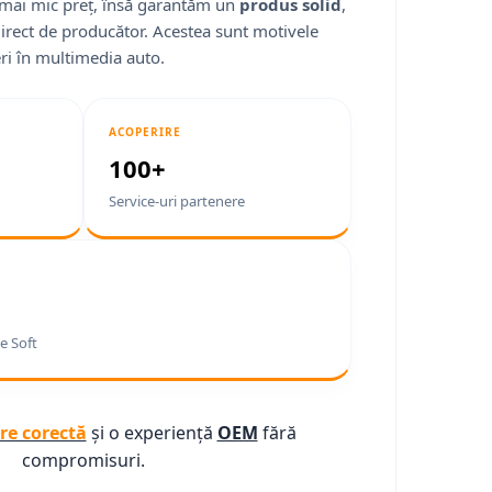
mai mic preț, însă garantăm un
produs solid
,
direct de producător. Acestea sunt motivele
ri în multimedia auto.
ACOPERIRE
100+
Service-uri partenere
e Soft
re corectă
și o experiență
OEM
fără
compromisuri.