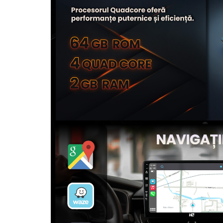
Camere Seat
Camere Subaru
Camere Suzuki
Camere Volvo
Camere MAN
Camere înregistrare trafic
Accesorii multimedia
Rame adaptoare auto
Rame adaptoare auto
Rame adaptoare Volkswagen