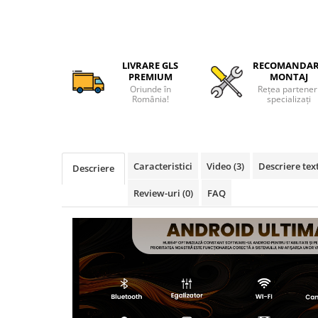
Camere Iveco
Camere Citroen
LIVRARE GLS
RECOMANDA
Camere Peugeot
PREMIUM
MONTAJ
Oriunde în
Rețea partener
România!
specializați
Camere Fiat
Camere Renault
Camere Dacia
Caracteristici
Video
(3)
Descriere tex
Descriere
Review-uri
(0)
FAQ
Camere Toyota
Camere Kia
Camere Hyundai
Camere Nissan