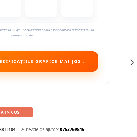
reale HUB64™. Configurația finală este adaptată autoturismului
dumneavoastră.
CIFICAȚIILE GRAFICE MAI JOS ↓
A IN COS
RKIT404
Ai nevoie de ajutor?
0753769846