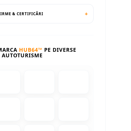
+
FIRME & CERTIFICĂRI
 MARCA
HUB64™
PE DIVERSE
AUTOTURISME