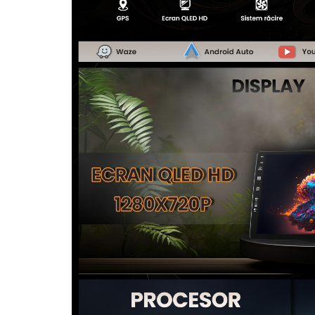
Camere Alfa Romeo
Camere Honda
Camere Chevrolet
Camere Jaguar
Camere Jeep
Camere Land Rover
Camere Lexus
Camere Mazda
Camere Mitsubishi
Camere Porsche