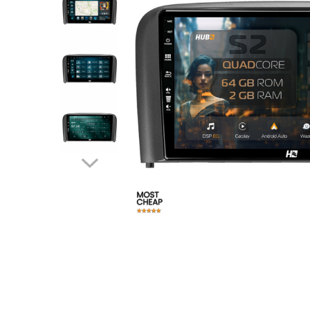
Opel
Dacia
Peugeot
Hyundai
Toyota
Seat
Kia
Chevrolet
Suzuki
Renault