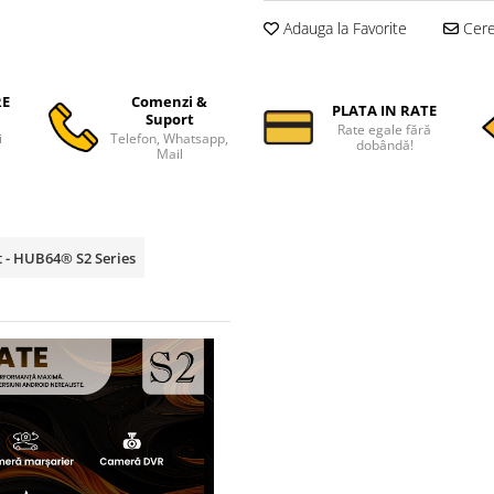
Adauga la Favorite
Cere 
RE
Comenzi &
PLATA IN RATE
Suport
Rate egale fără
i
Telefon, Whatsapp,
dobândă!
Mail
t - HUB64® S2 Series