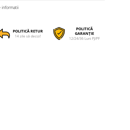
informatii
POLITICĂ
POLITICĂ RETUR
GARANȚIE
14 zile să decizi!
12/24/36 Luni PJ/PF